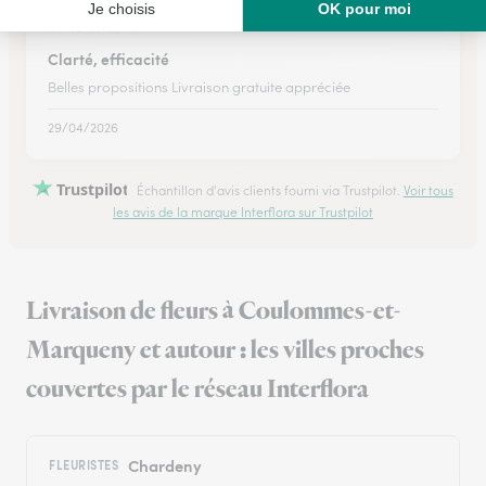
★
★
★
★
★
Clarté, efficacité
Belles propositions Livraison gratuite appréciée
29/04/2026
Trustpilot
Échantillon d'avis clients fourni via Trustpilot.
Voir tous
les avis de la marque Interflora sur Trustpilot
Livraison de fleurs à Coulommes-et-
Marqueny et autour : les villes proches
couvertes par le réseau Interflora
Chardeny
FLEURISTES