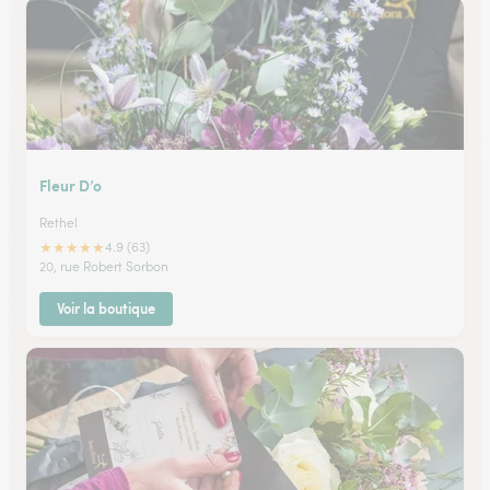
Fleur D’o
Rethel
★
★
★
★
★
4.9 (63)
20, rue Robert Sorbon
Voir la boutique