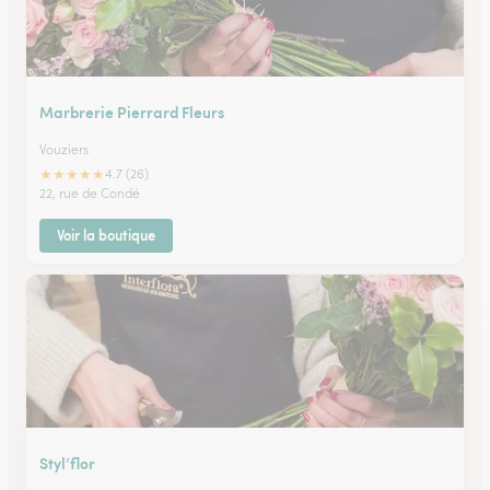
Marbrerie Pierrard Fleurs
Vouziers
★
★
★
★
★
4.7 (26)
22, rue de Condé
Voir la boutique
Styl’flor