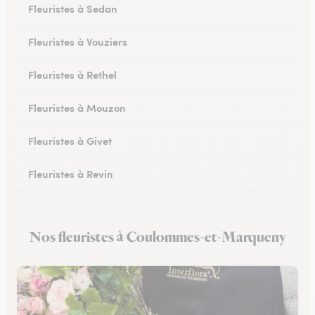
Fleuristes à Sedan
Fleuristes à Vouziers
Fleuristes à Rethel
Fleuristes à Mouzon
Fleuristes à Givet
Fleuristes à Revin
Fleuristes à Château-Porcien
Nos fleuristes à Coulommes-et-Marqueny
Fleuristes à Signy-le-Petit