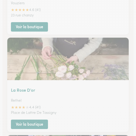
Vouziers
★
★
★
★
★
4.6 (41)
23 rue chanzy
Voir la boutique
La Rose D’or
Rethel
★
★
★
★
★
4.4 (41)
Place de Lattre De Tassigny
Voir la boutique