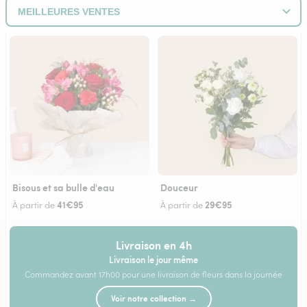
Bisous et sa bulle d'eau
Douceur
41€95
29€95
À partir de
À partir de
Livraison en 4h
Livraison le jour même
Commandez avant 17h00 pour une livraison de fleurs dans la journée
Voir notre collection →