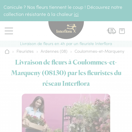
Aller au contenu
Canicule ? Nos fleurs tiennent le coup ! Découvrez notre
collection résistante à la chaleur
ici
Livraison de fleurs en 4h par un fleuriste Interflora
›
Fleuristes
›
Ardennes (08)
›
Coulommes-et-Marqueny
Accueil
Livraison de fleurs à Coulommes-et-
Marqueny (08130) par les fleuristes du
réseau Interflora