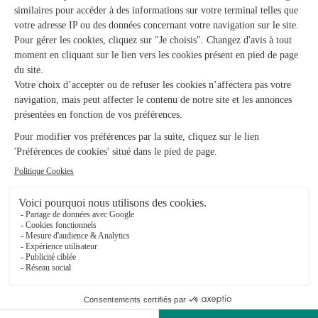
sujet et l horaire à été respecté
12/05/2026
★
★
★
★
★
Ponctualité - qualité du bouquet
Délai respecté, qualité du bouquet
29/03/2026
★
★
★
★
★
Simplicité et choix
Grande facilité pour choisir le bon bouquet avec un choix
incroyable
14/02/2026