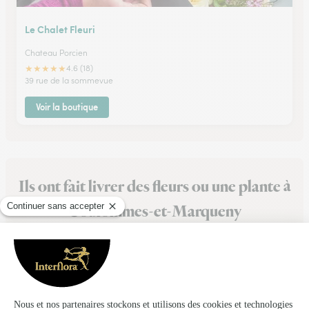
Le Chalet Fleuri
Chateau Porcien
★
★
★
★
★
4.6 (18)
39 rue de la sommevue
Voir la boutique
Ils ont fait livrer des fleurs ou une plante à
Coulommes-et-Marqueny
★
★
★
★
★
Bouquet super beau
Bouquet super beau, il y a eu beaucoup de compliments à ce