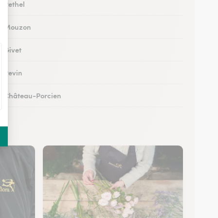
à Rethel
 à Mouzon
à Givet
à Revin
 à Château-Porcien
à Signy-le-Petit
 à Signy-l’Abbaye