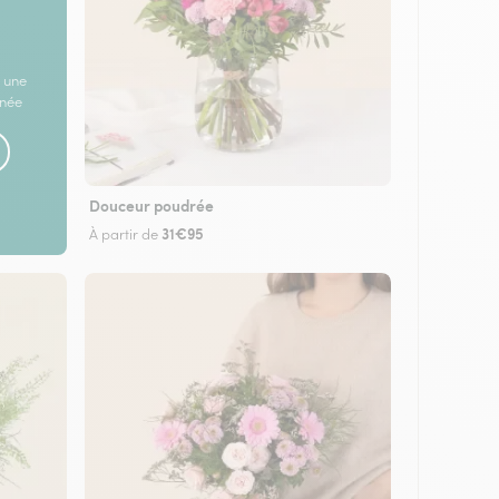
 une
rnée
Douceur poudrée
31€95
À partir de