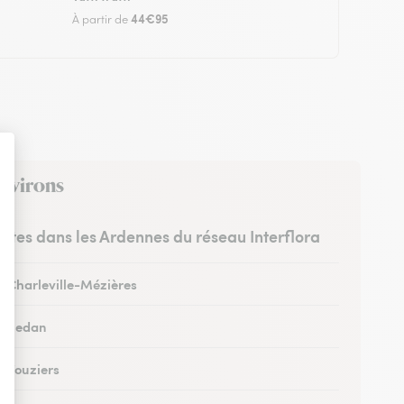
44€95
À partir de
environs
ristes dans les Ardennes du réseau Interflora
 à Charleville-Mézières
 à Sedan
à Vouziers