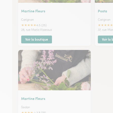
Martine Fleurs
Posta
Carignan
Carignan
★
★
★
★
★
★
★
★
★
★
4.5 (25)
28, rue Maria Visseaux
37, rue Ma
Voir la boutique
Voir la
Martine Fleurs
Sedan
★
★
★
★
★
3.8 (19)