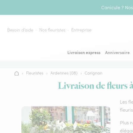
Aller au contenu
Canicule ? Nos 
Besoin d’aide
Nos fleuristes
Entreprise
Livraison express
Anniversaire
›
Fleuristes
›
Ardennes (08)
›
Carignan
Accueil
Livraison de fleurs 
Les fl
fleuri
Plus n
élégan