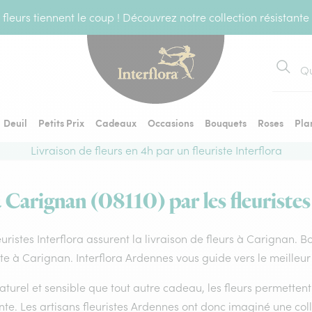
fleurs tiennent le coup ! Découvrez notre collection résistante
Recher
Deuil
Petits Prix
Cadeaux
Occasions
Bouquets
Roses
Pla
Livraison de fleurs en 4h par un fleuriste Interflora
à Carignan (08110) par les fleuristes
euristes Interflora assurent la livraison de fleurs à Carignan. B
ste à Carignan. Interflora Ardennes vous guide vers le meilleur
aturel et sensible que tout autre cadeau, les fleurs permette
te. Les artisans fleuristes Ardennes ont donc imaginé une colle