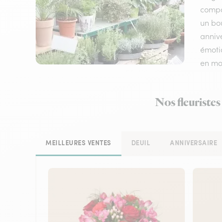
compos
un bo
annive
émotio
en mo
Nos fleuristes
MEILLEURES VENTES
DEUIL
ANNIVERSAIRE