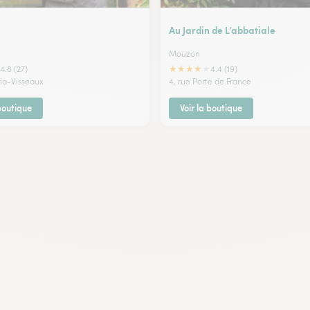
Au Jardin de L’abbatiale
Mouzon
★
★
★
★
★
4.8 (27)
4.4 (19)
ria-Visseaux
4, rue Porte de France
 boutique
Voir la boutique