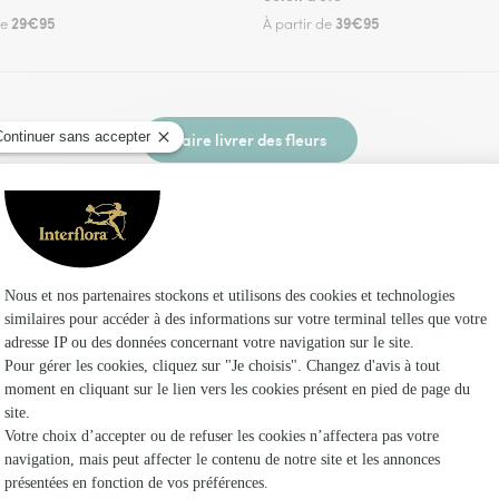
29€95
39€95
de
À partir de
Faire livrer des fleurs
 un fleuriste Interflora à Carignan et dans ses 
Les fleu
Fleuristes
Fleuristes
Fleuristes 