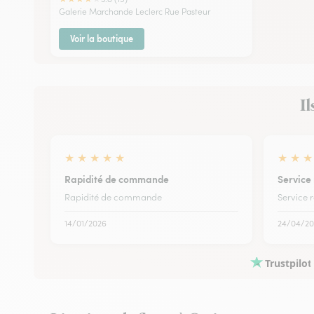
Galerie Marchande Leclerc Rue Pasteur
Voir la boutique
Il
★
★
★
★
★
★
★
★
Rapidité de commande
Service 
Rapidité de commande
Service r
14/01/2026
24/04/20
Trustpilot