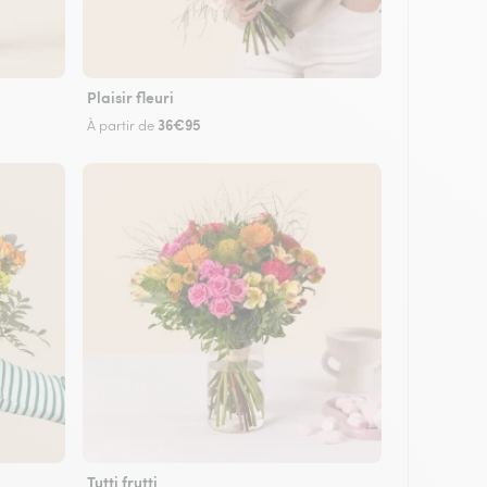
Plaisir fleuri
36€95
À partir de
Tutti frutti