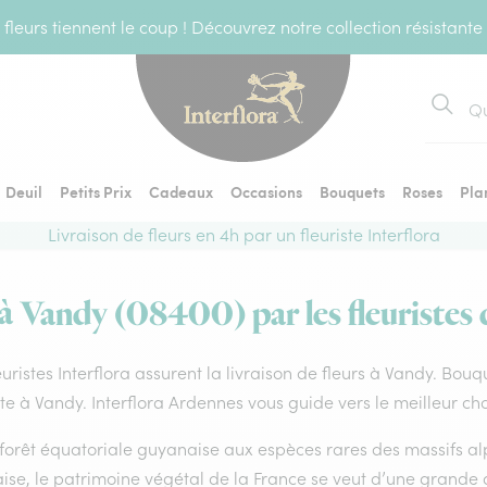
fleurs tiennent le coup ! Découvrez notre collection résistante
Recher
Deuil
Petits Prix
Cadeaux
Occasions
Bouquets
Roses
Pla
Livraison de fleurs en 4h par un fleuriste Interflora
 à Vandy (08400) par les fleuristes 
euristes Interflora assurent la livraison de fleurs à Vandy. Bouq
ste à Vandy. Interflora Ardennes vous guide vers le meilleur ch
forêt équatoriale guyanaise aux espèces rares des massifs alp
ise, le patrimoine végétal de la France se veut d’une grande 