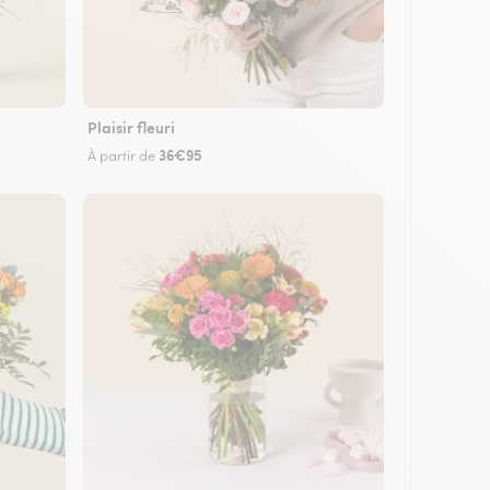
Plaisir fleuri
36€95
À partir de