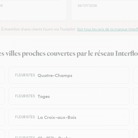
26
26/07/2026
Échantillon d'avis clients fourni via Trustpilot.
Voir tous les avis de la marque Interfl
es villes proches couvertes par le réseau Interfl
Quatre-Champs
FLEURISTES
Toges
FLEURISTES
La Croix-aux-Bois
FLEURISTES
Chuffilly-Roche
FLEURISTES