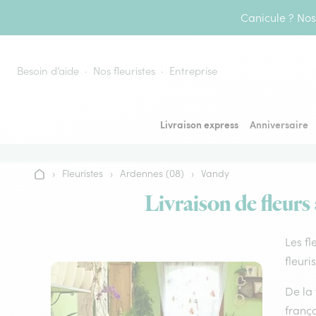
Aller au contenu
Canicule ? Nos 
Besoin d’aide
Nos fleuristes
Entreprise
Livraison express
Anniversaire
›
Fleuristes
›
Ardennes (08)
›
Vandy
Accueil
Livraison de fleurs
Les fl
fleuri
De la 
frança