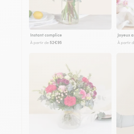
Instant complice
Joyeux a
52€95
À partir de
À partir 