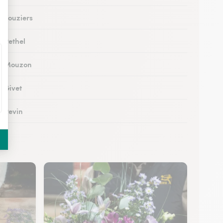
à Vouziers
à Rethel
 à Mouzon
à Givet
à Revin
 à Château-Porcien
à Signy-le-Petit