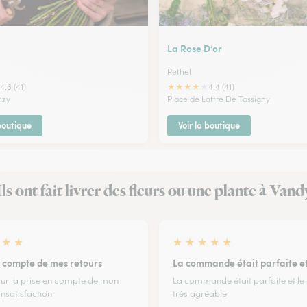
La Rose D’or
Rethel
★
★
★
★
★
4.6 (41)
4.4 (41)
nzy
Place de Lattre De Tassigny
 boutique
Voir la boutique
Ils ont fait livrer des fleurs ou une plante à Vand
★
★
★
★
★
★
★
n compte de mes retours
La commande était parfaite e
ur la prise en compte de mon
La commande était parfaite et le
insatisfaction
très agréable