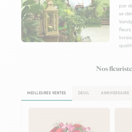
par de
se dém
Vandy
fleurs
livrai
qualit
Nos fleurist
MEILLEURES VENTES
DEUIL
ANNIVERSAIRE