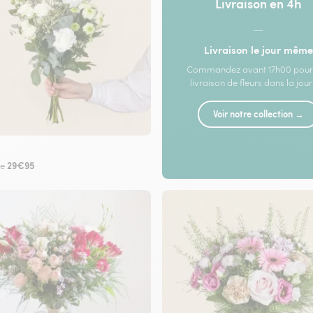
Livraison en 4h
—
Livraison le jour même
Commandez avant 17h00 pour
livraison de fleurs dans la jou
Voir notre collection →
29€95
de