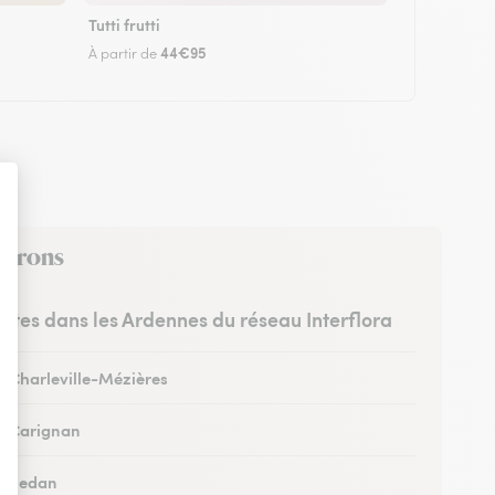
Tutti frutti
44€95
À partir de
nvirons
ristes dans les Ardennes du réseau Interflora
 à Charleville-Mézières
 à Carignan
 à Sedan