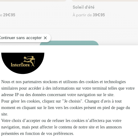
Soleil d'été
29€95
39€95
de
À partir de
Faire livrer des fleurs
z un fleuriste Interflora à Vandy et dans ses e
Les fleu
Fleuristes
Fleuristes
Fleuristes