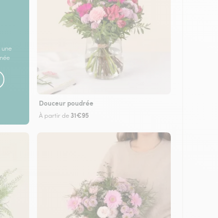
 une
rnée
Douceur poudrée
31€95
À partir de