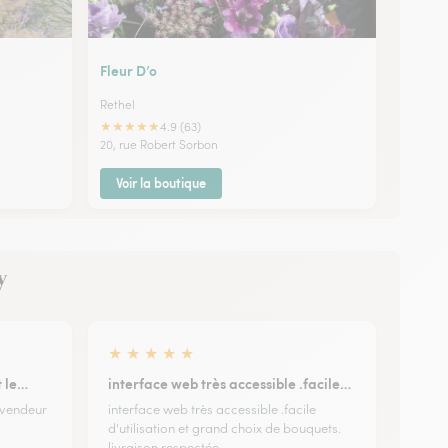
Fleur D’o
Rethel
★
★
★
★
★
4.9 (63)
20, rue Robert Sorbon
Voir la boutique
y
★
★
★
★
★
t le…
interface web très accessible .facile…
 vendeur
interface web très accessible .facile
d'utilisation et grand choix de bouquets.
livraison respectée