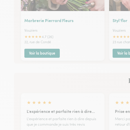
Marbrerie Pierrard Fleurs
Styl’flor
Vouziers
Vouziers
★
★
★
★
★
★
★
★
★
★
4.7 (26)
22, rue de Condé
23 rue cha
Voir la boutique
Voir la
★
★
★
★
★
★
★
★
L'expérience et parfaite rien à dire…
Prise e
L'expérience et parfaite rien à dire depuis
Merci po
que je commande je suis très revis
retour d'