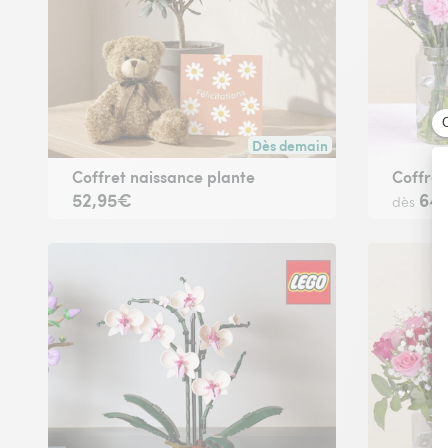
Dès demain
Livraison dès demain (pour to
Coffret naissance plante
Coffre
52,95€
64
dès