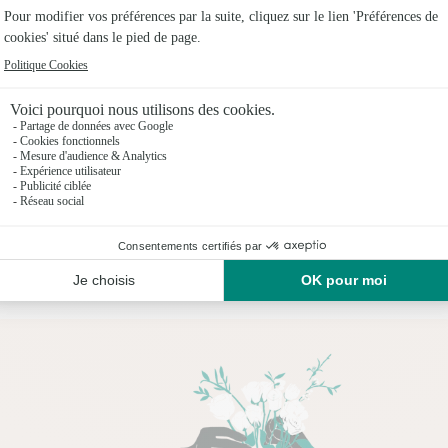
Dès demain
ute commande passée avant 17h30) ou à la date de votre choix.
Livraison dès demain (pour toute commande passée
signature LEGO®
Coffret LEGO® Tulipes
,95€
84,95€
dès
20 produits vus sur 24
Voir plus de produits