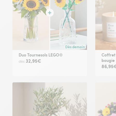
Dès demain
Livraison dès demain (pour to
Duo Tournesols LEGO®
Coffre
bougie
32,95€
dès
86,95