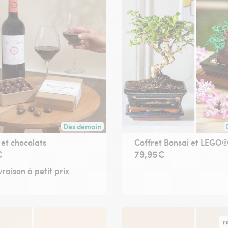
Dès demain
ute commande passée avant 17h30) ou à la date de votre choix.
Livraison dès demain (pour toute commande passée
 et chocolats
Coffret Bonsai et LEGO
€
79,95€
vraison à petit prix