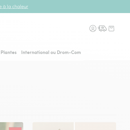
te à la chaleur
n fleurs, retour à l'accueil
Plantes
International ou Drom-Com