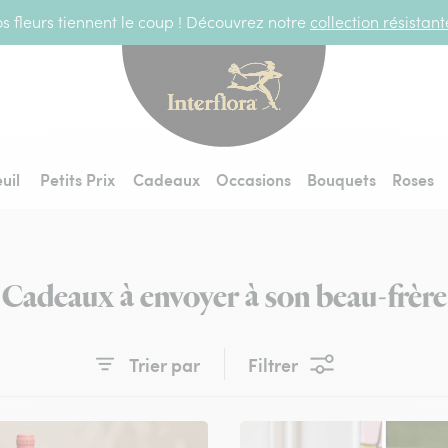
s fleurs tiennent le coup ! Découvrez notre
collection résistan
Interflora - livraiso
uil
Petits Prix
Cadeaux
Occasions
Bouquets
Roses
Cadeaux à envoyer à son beau-frère
Trier par
Filtrer