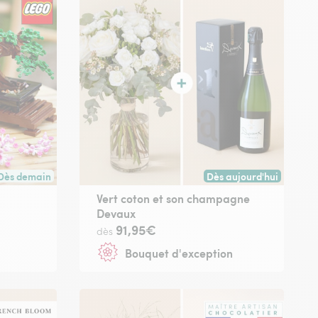
Dès demain
Dès aujourd'hui
 avant 17h30) ou à la date de votre choix.
Livraison dès demain (pour toute commande passée avant 17h30) ou à l
Livraison dès aujourd'hu
®
Vert coton et son champagne
Devaux
91,95€
dès
Bouquet d'exception