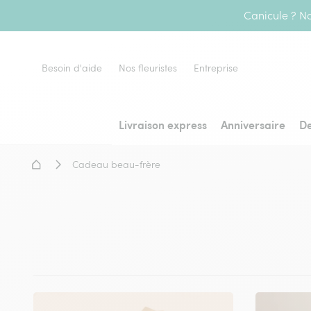
Canicule ? No
Besoin d'aide
Nos fleuristes
Entreprise
Livraison express
Anniversaire
De
Accueil - Livraison fleurs
Cadeau beau-frère