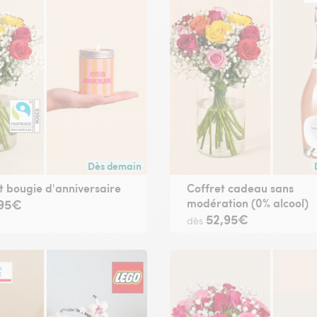
Dès demain
ute commande passée avant 17h30) ou à la date de votre choix.
Livraison dès demain (pour toute commande passée
t bougie d'anniversaire
Coffret cadeau sans
modération (0% alcool)
,95€
52,95€
dès