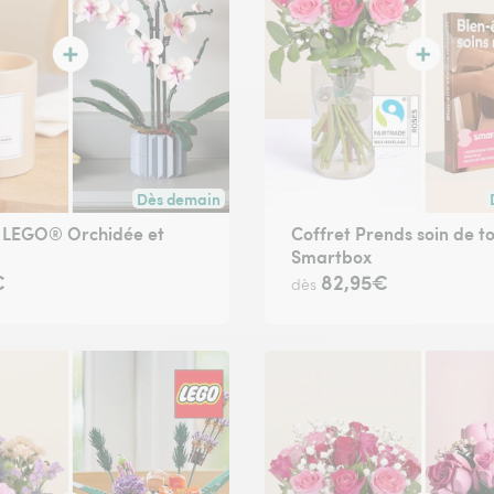
Dès demain
ute commande passée avant 17h30) ou à la date de votre choix.
Livraison dès demain (pour toute commande passée
t LEGO® Orchidée et
Coffret Prends soin de to
Smartbox
€
82,95€
dès