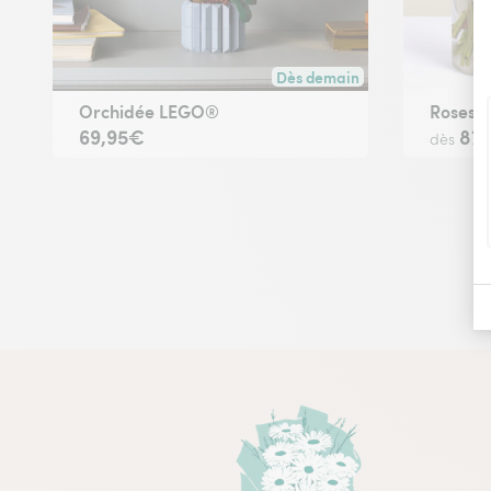
Dès demain
Livraison dès demain (pour to
Orchidée LEGO®
Roses 
69,95€
87
dès