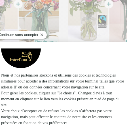
Dès demain
ute commande passée avant 17h30) ou à la date de votre choix.
Livraison dès demain (pour toute commande passée
t LEGO® Bucolique
Harmonie de roses LEG
,95€
87,85€
dès