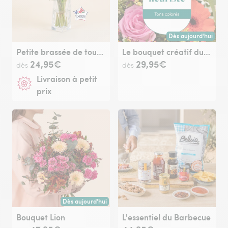
Dès aujourd'hui
Livraison dès aujour
Petite brassée de tournesols
Le bouquet créatif du fleuriste multicolore
24,95€
29,95€
dès
dès
Livraison à petit
prix
Dès aujourd'hui
Livraison dès aujourd'hui (pour toute commande passée avan
Bouquet Lion
L'essentiel du Barbecue