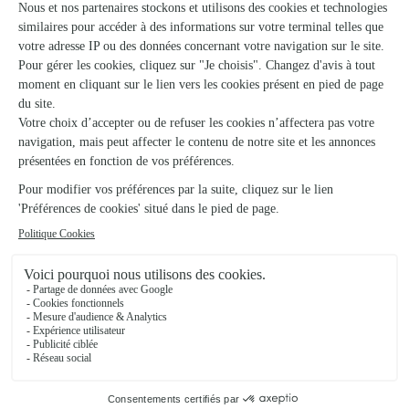
Coffret Bières & Apéro
Coffret sauces piquantes
42,95€
39,95€
Livraison à petit
Livraison à petit
prix
prix
20 produits vus sur 26
Voir plus de produits