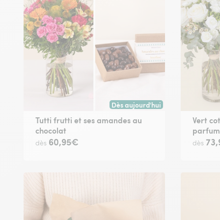
Dès aujourd'hui
Livraison dès aujourd'hui (pour t
Tutti frutti et ses amandes au
Vert co
chocolat
parfum
60,95€
73
dès
dès