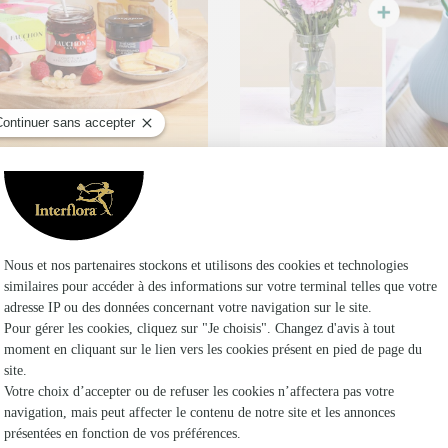
t FAUCHON A l'heure du
Coffret LEGO® Lotus
34,95€
dès
€