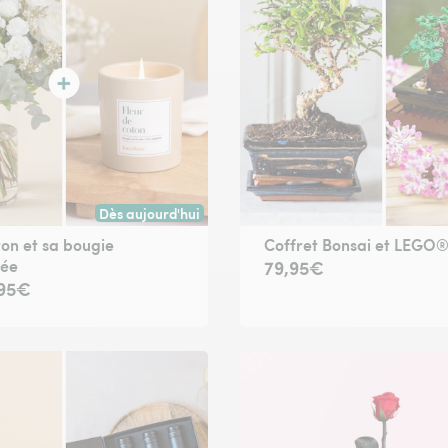
Dès aujourd'hui
oute commande passée avant 17h) ou à la date de votre choix.
Livraison dès aujourd'hui (pour toute commande passée
ton et sa bougie
Coffret Bonsai et LEGO
ée
79,95€
,95€