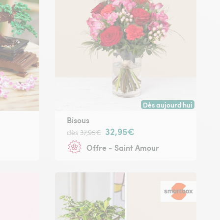
Dès aujourd'hui
 avant 17h) ou à la date de votre choix.
Livraison dès aujourd'hu
®
Bisous
32,95€
dès
37,95€
Offre - Saint Amour