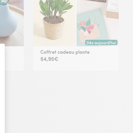
Dès aujourd'hui
Livraison dès aujourd'hu
Coffret cadeau plante
54,95€