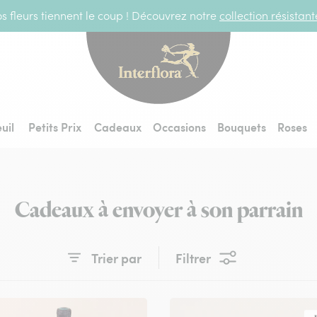
s fleurs tiennent le coup ! Découvrez notre
collection résistan
Interflora - livraiso
uil
Petits Prix
Cadeaux
Occasions
Bouquets
Roses
Cadeaux à envoyer à son parrain
Trier par
Filtrer