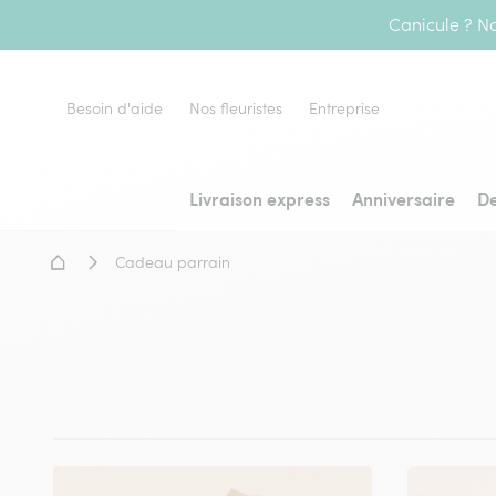
Canicule ? No
Besoin d'aide
Nos fleuristes
Entreprise
Livraison express
Anniversaire
De
Accueil - Livraison fleurs
Cadeau parrain