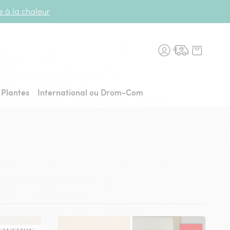
te à la chaleur
n fleurs, retour à l'accueil
Plantes
International ou Drom-Com