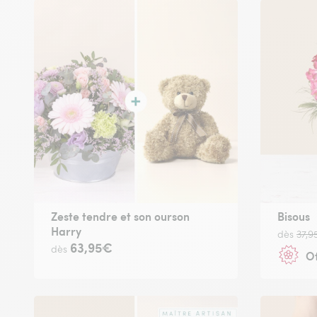
Zeste tendre et son ourson
Bisous
Harry
dès
37,9
63,95€
dès
Of