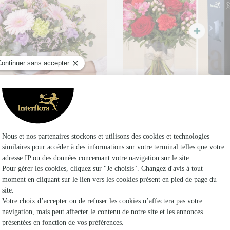
endre
Bisous et son champagn
,95€
74,95€
dès