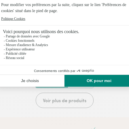
lla
Tutti frutti et son sac ca
,95€
48,95€
dès
20 produits vus sur 36
Voir plus de produits