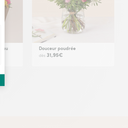
deau
Douceur poudrée
31,95€
dès