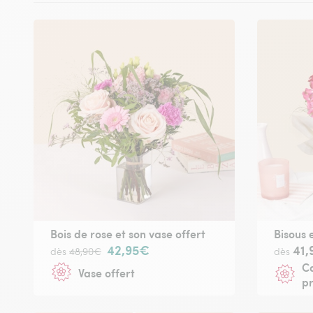
Bois de rose et son vase offert
Bisous 
42,95€
41,
dès
48,90€
dès
Ca
Vase offert
p