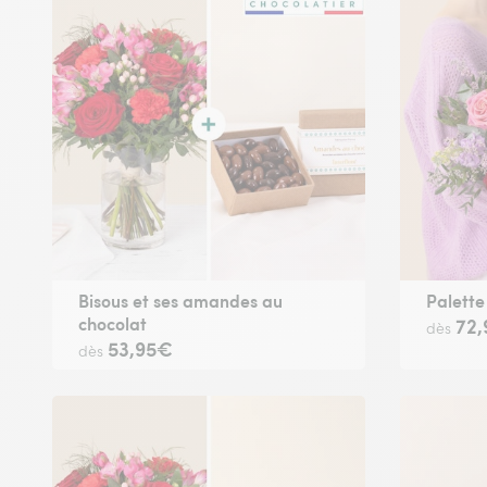
Bisous et ses amandes au
Palette
chocolat
72
dès
53,95€
dès