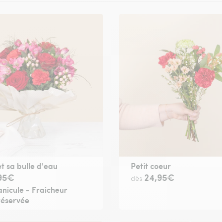
et sa bulle d'eau
Petit coeur
95€
24,95€
dès
nicule - Fraicheur
réservée