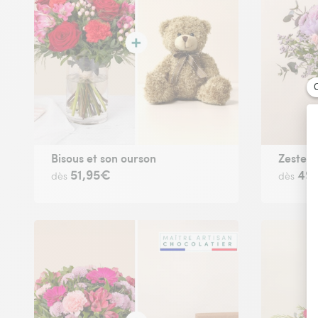
Bisous et son ourson
Zeste T
51,95€
49
dès
dès