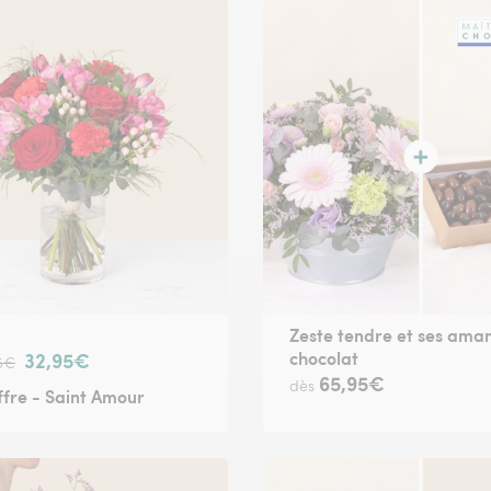
Zeste tendre et ses ama
chocolat
32,95€
5€
65,95€
dès
fre - Saint Amour