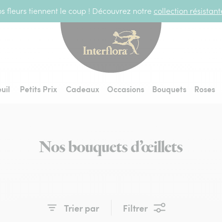
s fleurs tiennent le coup ! Découvrez notre
collection résistan
Interflora - livraiso
uil
Petits Prix
Cadeaux
Occasions
Bouquets
Roses
Nos bouquets d’œillets
Trier par
Filtrer