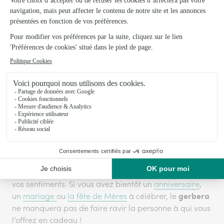
*Valable en France métropolitaine, Monaco, la Corse et
les DROM-COM.
En savoir plus
gerbera
Le
fait partie des fleurs les plus belles et les
plus vibrantes. Disponible dans une grande variété de
couleurs et de tailles, il est très apprécié pour
bouquets à offrir en toute
constituer de magnifiques
occasion
. Que vous cherchiez à envoyer un message
bouquet
d’amour, d’appréciation ou de félicitations, un
de gerberas
est un excellent moyen de transmettre
vos sentiments. Si vous avez bientôt un
anniversaire
,
gerbera
un
mariage
ou
la fête de Mères
à célébrer, le
ne manquera pas de faire ravir la personne à qui vous
l’offrez en cadeau !