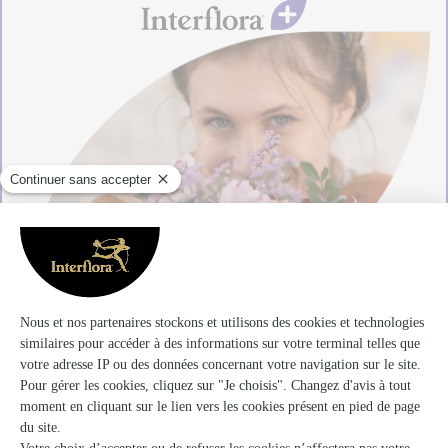
24,95€/an
En adhérant pour
seulement et sans
d'offres
engagement, vous bénéficiez
promotionnelles
des frais de livraison offerts en
et
illimité
toutes vos commandes pendant 12 mois
sur
, où
vous voulez.*