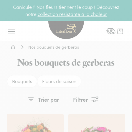
Canicule ? Nos fleurs tiennent le coup ! Découvrez
notre
collection résistante à la chaleur
Interflora - livraison fleurs
Menu
Accueil - Livraison fleurs
Nos bouquets de gerberas
Nos bouquets de gerberas
Bouquets
Fleurs de saison
Trier par
Filtrer