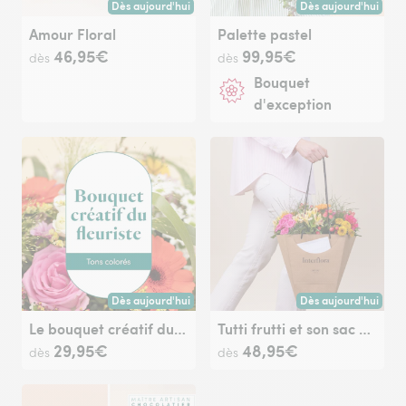
Dès aujourd'hui
Dès aujourd'hui
Livraison dès aujourd'hui (pour toute commande passée avan
Livraison dès aujour
Amour Floral
Palette pastel
46,95€
99,95€
dès
dès
Bouquet
d'exception
Dès aujourd'hui
Dès aujourd'hui
Livraison dès aujourd'hui (pour toute commande passée avan
Livraison dès aujour
Le bouquet créatif du fleuriste multicolore
Tutti frutti et son sac cadeau
29,95€
48,95€
dès
dès