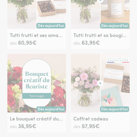
Dès aujourd'hui
Dès aujourd'hui
Livraison dès aujourd'hui (pour toute commande passée avan
Livraison dès aujour
Tutti frutti et ses amandes au chocolat
Tutti frutti et sa bougie parfumée
60,95€
63,95€
dès
dès
Dès aujourd'hui
Dès aujourd'hui
Livraison dès aujourd'hui (pour toute commande passée avan
Livraison dès aujour
Le bouquet créatif du fleuriste rouge
Coffret cadeau
36,95€
57,95€
dès
dès