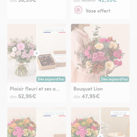
dès
dès
48,90€
Vase offert
Dès aujourd'hui
Dès aujourd'hui
Livraison dès aujourd'hui (pour toute commande passée avan
Livraison dès aujour
Plaisir fleuri et ses amandes au chocolat
Bouquet Lion
52,95€
47,95€
dès
dès