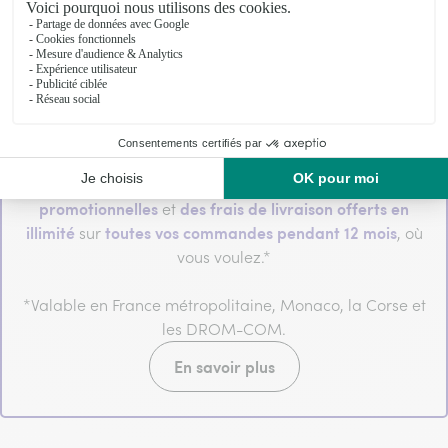
24,95€/an
En adhérant pour
seulement et sans
d'offres
engagement, vous bénéficiez
promotionnelles
des frais de livraison offerts en
et
illimité
toutes vos commandes pendant 12 mois
sur
, où
vous voulez.*
*Valable en France métropolitaine, Monaco, la Corse et
les DROM-COM.
En savoir plus