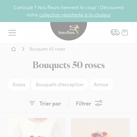
Canicule ? Nos fleurs tiennent le coup ! Découvrez
notre
collection résistante à la chaleur
Interflora - livraison fleurs
Menu
Accueil - Livraison fleurs
Bouquets 50 roses
Bouquets 50 roses
Roses
Bouquets d'exception
Amour
Trier par
Filtrer