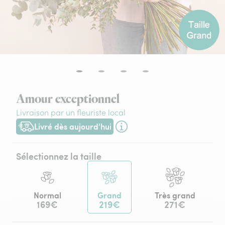
Amour exceptionnel
Livraison par un fleuriste local
Livré dès aujourd'hui
Livraison dès aujourd'hui (pour toute commande passée avant
Sélectionnez la taille
Normal
Grand
Très grand
169€
219€
271€