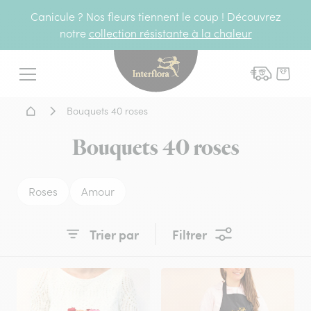
Canicule ? Nos fleurs tiennent le coup ! Découvrez
notre
collection résistante à la chaleur
Interflora - livraison fleurs
Menu
Accueil - Livraison fleurs
Bouquets 40 roses
Bouquets 40 roses
Roses
Amour
Trier par
Filtrer