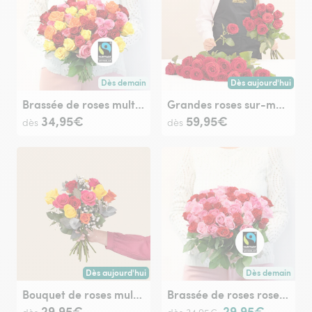
Dès demain
Dès aujourd'hui
Livraison dès demain (pour toute commande passée avan
Livraison dès aujour
Brassée de roses multicolores Max Havelaar
Grandes roses sur-mesure
34,95€
59,95€
dès
dès
Dès aujourd'hui
Dès demain
Livraison dès aujourd'hui (pour toute commande passée avan
Livraison dès de
Bouquet de roses multicolores
Brassée de roses roses Max Havelaar
29,95€
29,95€