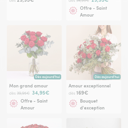
dès
dès
34,95€
Offre - Saint
Amour
Dès aujourd'hui
Dès aujourd'hui
Livraison dès aujourd'hui (pour toute commande passée avan
Livraison dès aujour
Mon grand amour
Amour exceptionnel
34,95€
169€
dès
39,95€
dès
Offre - Saint
Bouquet
Amour
d'exception