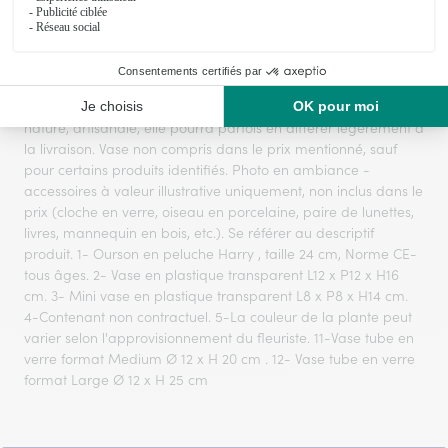
Le visuel du produit floral présenté est contractuel mais,
s'agissant d'une création réalisée par un artisan fleuriste sur
la base d’un assortiment de fleurs fraîches qui est, par sa
nature, artisanale, elle pourra parfois en différer légèrement à
la livraison. Vase non compris dans le prix mentionné, sauf
pour certains produits identifiés. Photo en ambiance -
accessoires à valeur illustrative uniquement, non inclus dans le
prix (cloche en verre, oiseau en porcelaine, paire de lunettes,
livres, mannequin en bois, etc.). Se référer au descriptif
produit. 1- Ourson en peluche Harry , taille 24 cm, Norme CE-
tous âges. 2- Vase en plastique transparent L12 x P12 x H16
cm. 3- Mini vase en plastique transparent L8 x P8 x H14 cm.
4-Contenant non contractuel. 5-La couleur de la plante peut
varier selon l'approvisionnement du fleuriste. 11-Vase tube en
verre format Medium Ø 12 x H 20 cm . 12- Vase tube en verre
format Large Ø 12 x H 25 cm