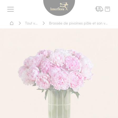
Interflora - livraison fleurs
Menu
Accueil - Livraison fleurs
Tout voir
Brassée de pivoines pâle et son vase