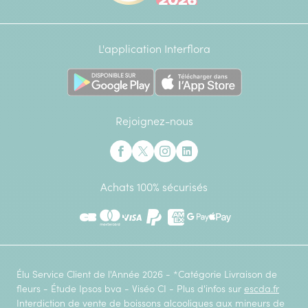
L'application Interflora
Rejoignez-nous
Interflora sur Facebook
Interflora sur X anciennement Twitter
Interflora sur Instagram
Interflora sur Linkedin
Achats 100% sécurisés
CB
Mastercard
Visa
Paypal
American Express
Google Pay
Apple Pay
Élu Service Client de l'Année 2026 - *Catégorie Livraison de
fleurs - Étude Ipsos bva - Viséo CI - Plus d'infos sur
escda.fr
Interdiction de vente de boissons alcooliques aux mineurs de