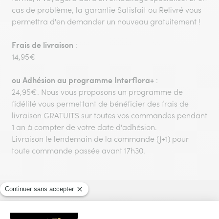
cas de problème, la garantie Satisfait ou Relivré vous
permettra d'en demander un nouveau gratuitement !
Frais de livraison
:
14,95€
ou
Adhésion au programme Interflora+
:
24,95€. Nous vous proposons un programme de
fidélité vous permettant de bénéficier des frais de
livraison GRATUITS sur toutes vos commandes pendant
1 an à compter de votre date d'adhésion.
Livraison le lendemain de la commande (J+1) pour
toute commande passée avant 17h30.
Vous aimerez aussi