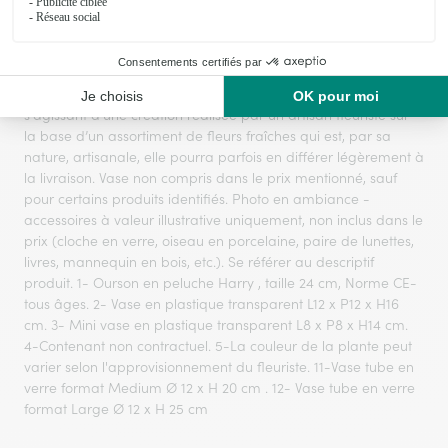
Le visuel du produit floral présenté est contractuel mais,
s'agissant d'une création réalisée par un artisan fleuriste sur
la base d’un assortiment de fleurs fraîches qui est, par sa
nature, artisanale, elle pourra parfois en différer légèrement à
la livraison. Vase non compris dans le prix mentionné, sauf
pour certains produits identifiés. Photo en ambiance -
accessoires à valeur illustrative uniquement, non inclus dans le
prix (cloche en verre, oiseau en porcelaine, paire de lunettes,
livres, mannequin en bois, etc.). Se référer au descriptif
produit. 1- Ourson en peluche Harry , taille 24 cm, Norme CE-
tous âges. 2- Vase en plastique transparent L12 x P12 x H16
cm. 3- Mini vase en plastique transparent L8 x P8 x H14 cm.
4-Contenant non contractuel. 5-La couleur de la plante peut
varier selon l'approvisionnement du fleuriste. 11-Vase tube en
verre format Medium Ø 12 x H 20 cm . 12- Vase tube en verre
format Large Ø 12 x H 25 cm