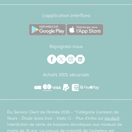
L'application Interflora
Rejoignez-nous
Interflora sur Facebook
Interflora sur X anciennement Twitter
Interflora sur Instagram
Interflora sur Linkedin
Achats 100% sécurisés
CB
Mastercard
Visa
Paypal
American Express
Google Pay
Apple Pay
Élu Service Client de l'Année 2026 - *Catégorie Livraison de
fleurs - Étude Ipsos bva - Viséo CI - Plus d'infos sur
escda.fr
Interdiction de vente de boissons alcooliques aux mineurs de
moins de 18 ans. La preuve de majorité de l'acheteur est