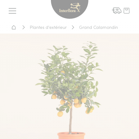
Interflora - livraison fleurs
Menu
Accueil - Livraison fleurs
Plantes d'extérieur
Grand Calamondin