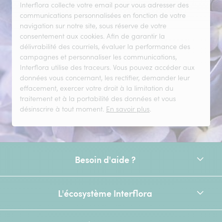
Interflora collecte votre email pour vous adresser des
communications personnalisées en fonction de votre
navigation sur notre site, sous réserve de votre
consentement aux cookies. Afin de garantir la
délivrabilité des courriels, évaluer la performance des
campagnes et personnaliser les communications,
Interflora utilise des traceurs. Vous pouvez accéder aux
données vous concernant, les rectifier, demander leur
effacement, exercer votre droit à la limitation du
traitement et à la portabilité des données et vous
désinscrire à tout moment.
En savoir plus
.
Besoin d'aide ?
L'écosystème Interflora