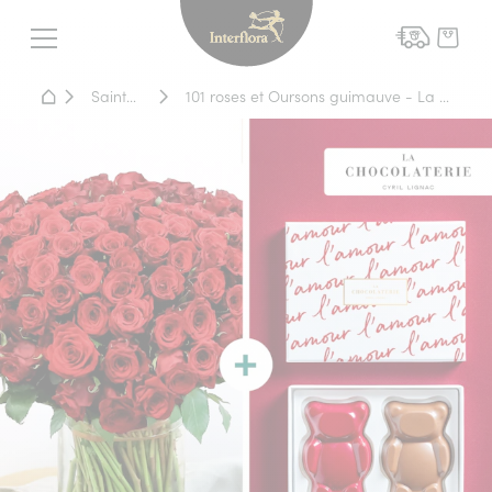
Interflora - livraison fleurs
Menu
Accueil - Livraison fleurs
Saint-Valentin
101 roses et Oursons guimauve - La Chocolaterie Cyril Lignac