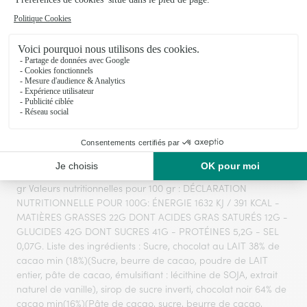
Voir toute la collection
Allergènes : Lait, fruits à coque (AMANDE, NOISETTE), soja,
poisson. Traces possibles d’allergènes à déclaration
obligatoire excepté céleri, crustacé, mollusque et moutarde.
Conservation : Ternir au sec et au frais (16 - 18°C), à l'abri de
l'humidité. DLC : voir emballage (01/05/2026) Poids net : 100
gr Valeurs nutritionnelles pour 100 gr : DÉCLARATION
NUTRITIONNELLE POUR 100G: ÉNERGIE 1632 KJ / 391 KCAL -
MATIÈRES GRASSES 22G DONT ACIDES GRAS SATURÉS 12G -
GLUCIDES 42G DONT SUCRES 41G - PROTÉINES 5,2G - SEL
0,07G. Liste des ingrédients : Sucre, chocolat au LAIT 38% de
cacao min (18%)(Sucre, beurre de cacao, poudre de LAIT
entier, pâte de cacao, émulsifiant : lécithine de SOJA, extrait
naturel de vanille), sirop de sucre inverti, chocolat noir 64% de
cacao min(16%)(Pâte de cacao, sucre, beurre de cacao,