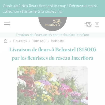
Aller au contenu
Canicule ? Nos fleurs tiennent le coup ! Découvrez notre
collection résistante à la chaleur
ici
Livraison de fleurs en 4h par un fleuriste Interflora
›
Fleuristes
›
Tarn (81)
›
Belcastel
Accueil
Livraison de fleurs à Belcastel (81500)
par les fleuristes du réseau Interflora