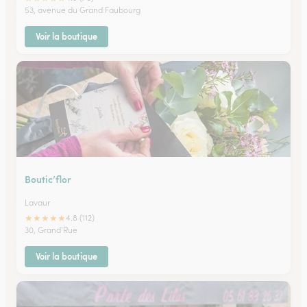
53, avenue du Grand Faubourg
Voir la boutique
Boutic’flor
Lavaur
★
★
★
★
★
4.8 (112)
30, Grand'Rue
Voir la boutique