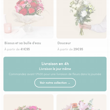
Bisous et sa bulle d'eau
Douceur
41€95
29€95
À partir de
À partir de
Livraison en 4h
Livraison le jour même
Commandez avant 17h00 pour une livraison de fleurs dans la journée
Voir notre collection →