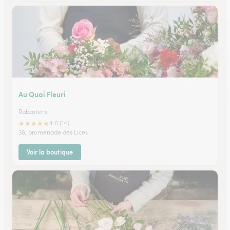
Au Quai Fleuri
Rabastens
★
★
★
★
★
4.6 (14)
38, promenade des Lices
Voir la boutique