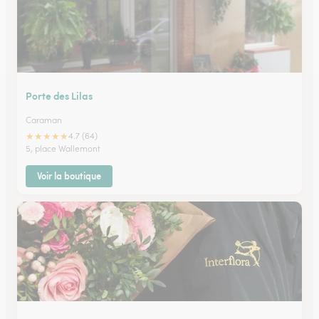
Porte des Lilas
Caraman
★
★
★
★
★
4.7 (64)
5, place Wallemont
Voir la boutique