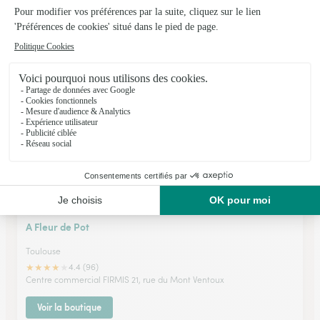
Belberaud
★
★
★
★
★
4.4 (50)
3 chemin de Pompertuzat
Voir la boutique
A Fleur de Pot
Toulouse
★
★
★
★
★
4.4 (96)
Centre commercial FIRMIS 21, rue du Mont Ventoux
Voir la boutique