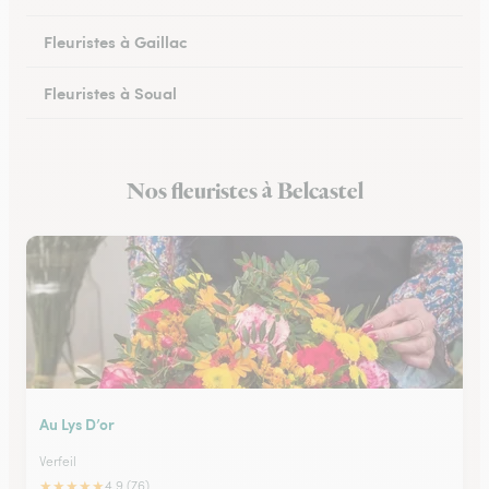
Fleuristes à Gaillac
Fleuristes à Soual
Fleuristes à Mazamet
Nos fleuristes à Belcastel
Fleuristes à Murat-sur-Vèbre
Au Lys D’or
Verfeil
★
★
★
★
★
4.9 (76)