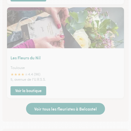
Les Fleurs du Nil
Toulouse
★
★
★
★
★
4.4 (96)
5, avenue de l'U.R.S.S.
Voir la boutique
Voir tous les fleuristes à Belcastel