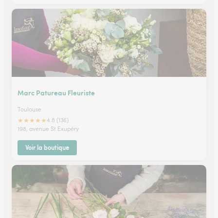
Marc Patureau Fleuriste
Toulouse
★
★
★
★
★
4.8 (136)
198, avenue St Exupéry
Voir la boutique