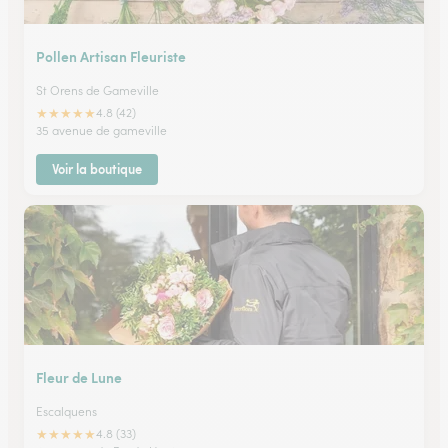
Pollen Artisan Fleuriste
St Orens de Gameville
★
★
★
★
★
4.8 (42)
35 avenue de gameville
Voir la boutique
Fleur de Lune
Escalquens
★
★
★
★
★
4.8 (33)