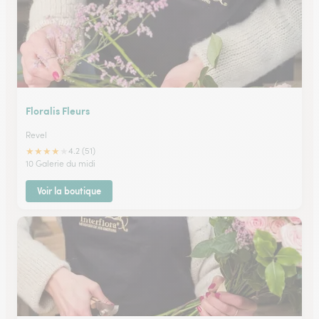
Floralis Fleurs
Revel
★
★
★
★
★
4.2 (51)
10 Galerie du midi
Voir la boutique