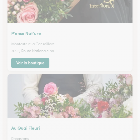
P’ense Nat’ure
Montastruc la Conseillere
2093, Route Nationale 88
Voir la boutique
Au Quai Fleuri
Rabastens