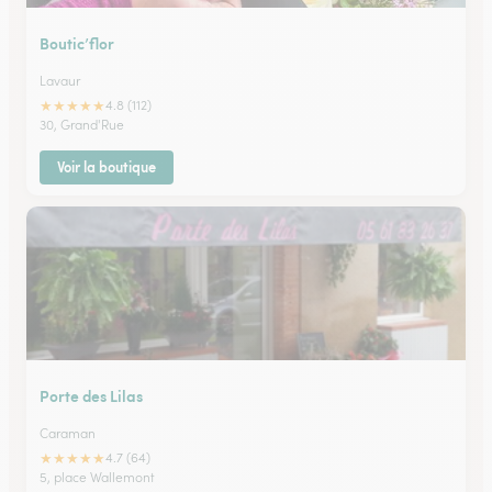
Boutic’flor
Lavaur
★
★
★
★
★
4.8 (112)
30, Grand'Rue
Voir la boutique
Porte des Lilas
Caraman
★
★
★
★
★
4.7 (64)
5, place Wallemont