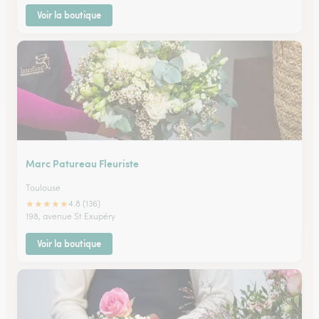
Voir la boutique
Marc Patureau Fleuriste
Toulouse
★
★
★
★
★
4.8 (136)
198, avenue St Exupéry
Voir la boutique