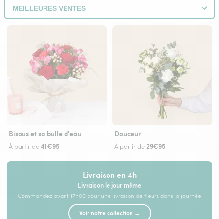
Bisous et sa bulle d'eau
Douceur
41€95
29€95
À partir de
À partir de
Livraison en 4h
Livraison le jour même
Commandez avant 17h00 pour une livraison de fleurs dans la journée
Voir notre collection →