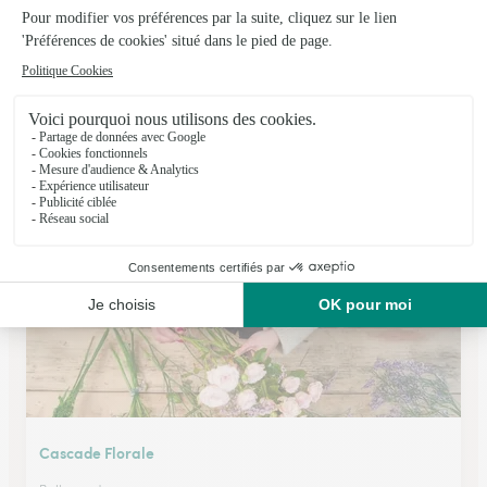
Pollen Artisan Fleuriste
St Orens de Gameville
★
★
★
★
★
4.8 (42)
35 avenue de gameville
Voir la boutique
Cascade Florale