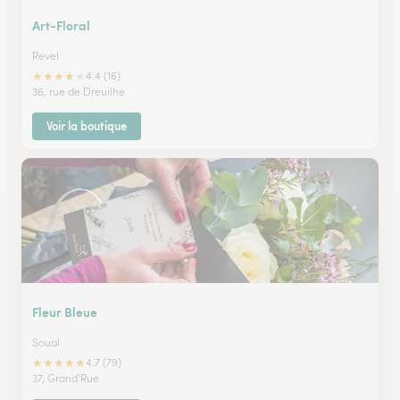
Art-Floral
Revel
★
★
★
★
★
4.4 (16)
36, rue de Dreuilhe
Voir la boutique
Fleur Bleue
Soual
★
★
★
★
★
4.7 (79)
37, Grand'Rue