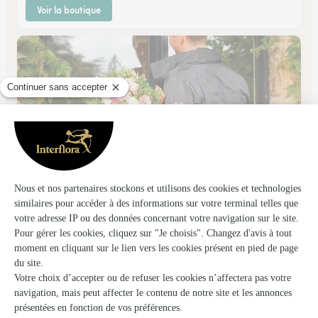
Voir la boutique
Fleur de Lune
Escalquens
★
★
★
★
★
4.8 (33)
42 avenue de Borde Haute
Voir la boutique