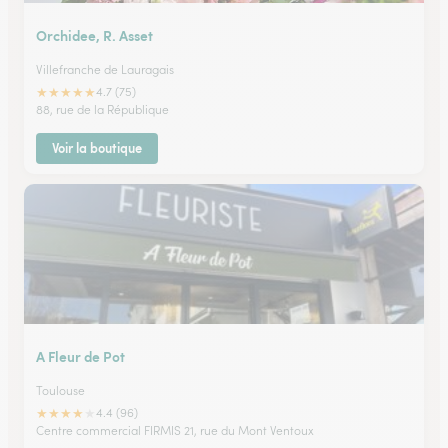
Orchidee, R. Asset
Villefranche de Lauragais
★
★
★
★
★
4.7 (75)
88, rue de la République
Voir la boutique
A Fleur de Pot
Toulouse
★
★
★
★
★
4.4 (96)
Centre commercial FIRMIS 21, rue du Mont Ventoux