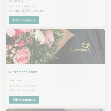
Belberaud
★
★
★
★
★
4.4 (50)
3 chemin de Pompertuzat
Voir la boutique
Carrement Fleurs
Toulouse
★
★
★
★
★
4.4 (603)
270 route de Revel
Voir la boutique