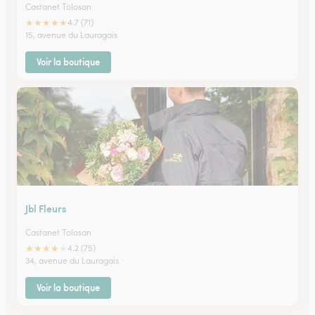
Castanet Tolosan
★
★
★
★
★
4.7 (71)
15, avenue du Lauragais
Voir la boutique
Jbl Fleurs
Castanet Tolosan
★
★
★
★
★
4.2 (75)
34, avenue du Lauragais
Voir la boutique