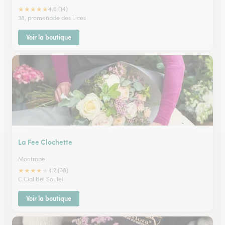
★
★
★
★
★
4.6 (14)
38, promenade des Lices
Voir la boutique
La Fee Clochette
Montrabe
★
★
★
★
★
4.2 (38)
C.Cial Bel Souleil
Voir la boutique