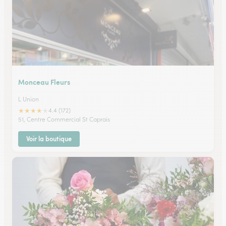
Monceau Fleurs
L Union
★
★
★
★
★
4.4 (172)
51, Centre Commercial St Caprais
Voir la boutique