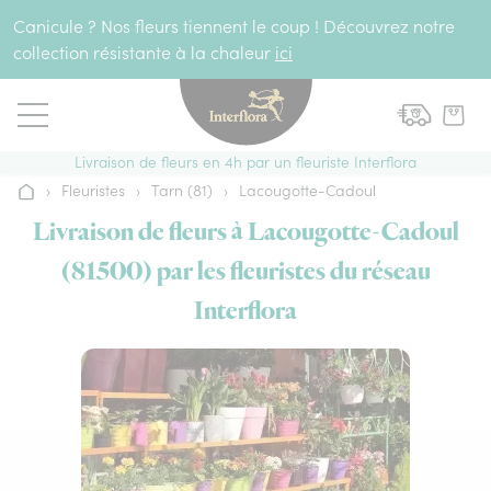
Aller au contenu
Canicule ? Nos fleurs tiennent le coup ! Découvrez notre
collection résistante à la chaleur
ici
Livraison de fleurs en 4h par un fleuriste Interflora
›
Fleuristes
›
Tarn (81)
›
Lacougotte-Cadoul
Accueil
Livraison de fleurs à Lacougotte-Cadoul
(81500) par les fleuristes du réseau
Interflora