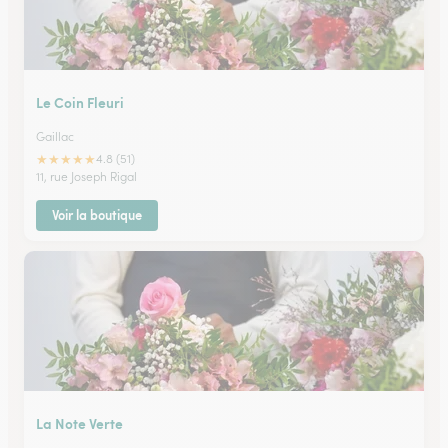
Le Coin Fleuri
Gaillac
★
★
★
★
★
4.8 (51)
11, rue Joseph Rigal
Voir la boutique
La Note Verte