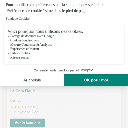
St Orens de Gameville
★
★
★
★
★
4.8 (42)
35 avenue de gameville
Voir la boutique
Le Coin Fleuri
Gaillac
★
★
★
★
★
4.8 (51)
11, rue Joseph Rigal
Voir la boutique