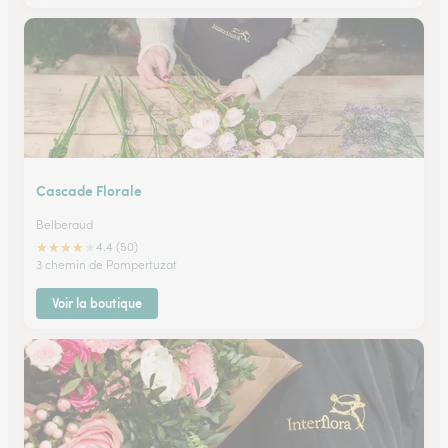
Cascade Florale
Belberaud
★
★
★
★
★
4.4 (50)
3 chemin de Pompertuzat
Voir la boutique