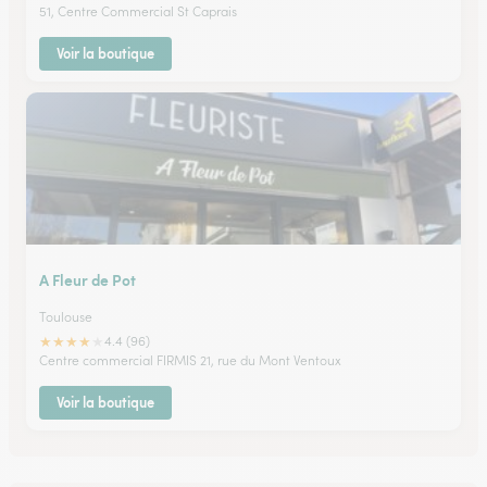
51, Centre Commercial St Caprais
Voir la boutique
A Fleur de Pot
Toulouse
★
★
★
★
★
4.4 (96)
Centre commercial FIRMIS 21, rue du Mont Ventoux
Voir la boutique