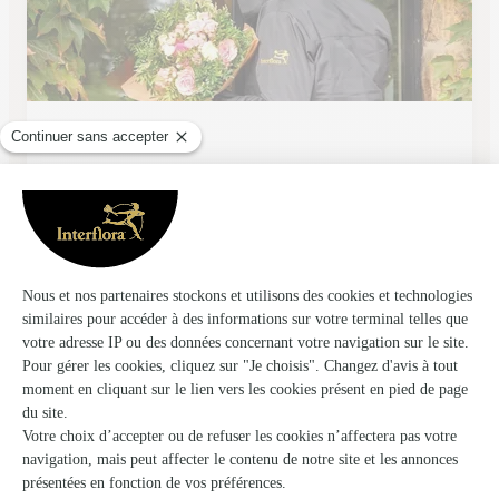
Fleur de Lune
Escalquens
★
★
★
★
★
4.8 (33)
42 avenue de Borde Haute
Voir la boutique
Pollen Artisan Fleuriste