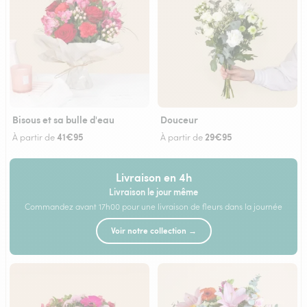
Bisous et sa bulle d'eau
Douceur
41€95
29€95
À partir de
À partir de
Livraison en 4h
Livraison le jour même
Commandez avant 17h00 pour une livraison de fleurs dans la journée
Voir notre collection →