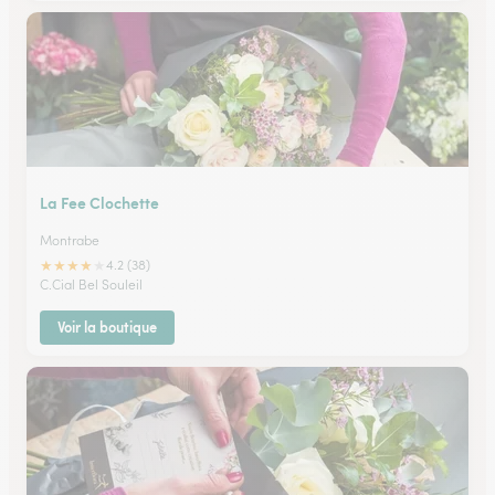
La Fee Clochette
Montrabe
★
★
★
★
★
4.2 (38)
C.Cial Bel Souleil
Voir la boutique