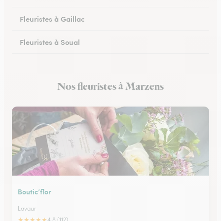
Fleuristes à Gaillac
Fleuristes à Soual
Fleuristes à Mazamet
Nos fleuristes à Marzens
Fleuristes à Murat-sur-Vèbre
Boutic’flor
Lavaur
★
★
★
★
★
4.8 (112)