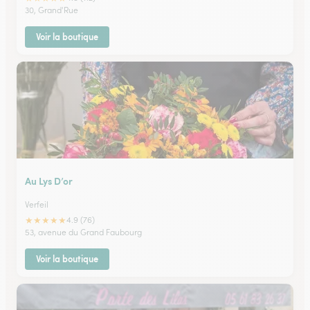
30, Grand'Rue
Voir la boutique
Au Lys D’or
Verfeil
★
★
★
★
★
4.9 (76)
53, avenue du Grand Faubourg
Voir la boutique