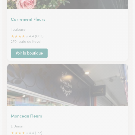
Carrement Fleurs
Toulouse
★
★
★
★
★
4.4 (603)
270 route de Revel
Voir la boutique
Monceau Fleurs
L Union
★
★
★
★
★
4.4 (172)