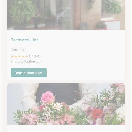
Porte des Lilas
Caraman
★
★
★
★
★
4.7 (64)
5, place Wallemont
Voir la boutique