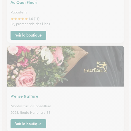
Au Quai Fleuri
Rabastens
★
★
★
★
★
4.6 (14)
38, promenade des Lices
Voir la boutique
P’ense Nat’ure
Montastruc la Conseillere
2093, Route Nationale 88
Voir la boutique