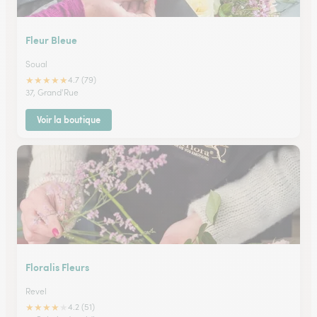
Fleur Bleue
Soual
★
★
★
★
★
4.7 (79)
37, Grand'Rue
Voir la boutique
Floralis Fleurs
Revel
★
★
★
★
★
4.2 (51)