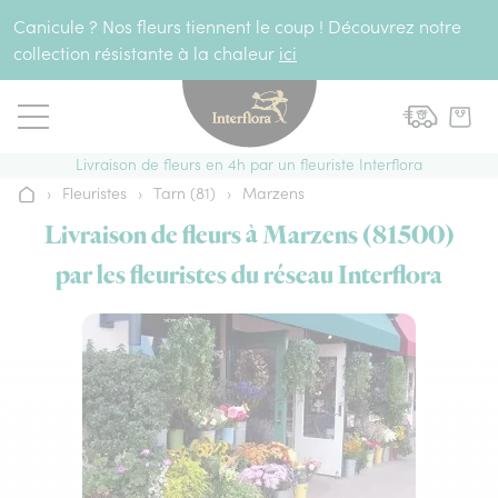
Aller au contenu
Canicule ? Nos fleurs tiennent le coup ! Découvrez notre
collection résistante à la chaleur
ici
Livraison de fleurs en 4h par un fleuriste Interflora
›
Fleuristes
›
Tarn (81)
›
Marzens
Accueil
Livraison de fleurs à Marzens (81500)
par les fleuristes du réseau Interflora