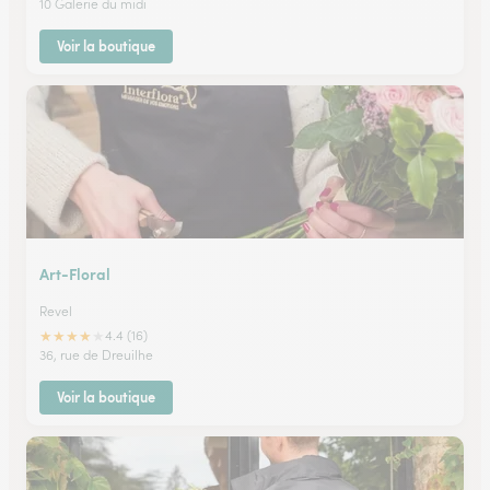
10 Galerie du midi
Voir la boutique
Art-Floral
Revel
★
★
★
★
★
4.4 (16)
36, rue de Dreuilhe
Voir la boutique