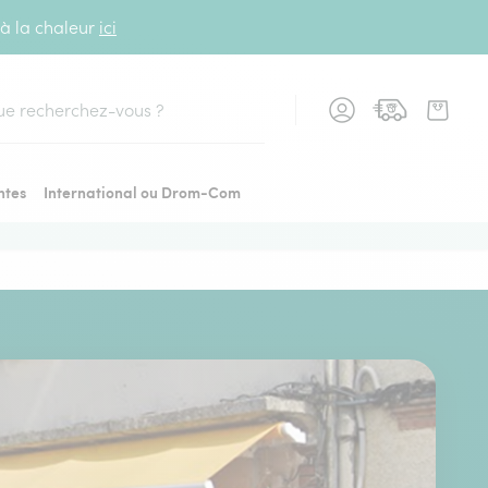
 à la chaleur
ici
cher
ntes
International ou Drom-Com