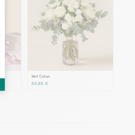
Vert Coton
54,95 €