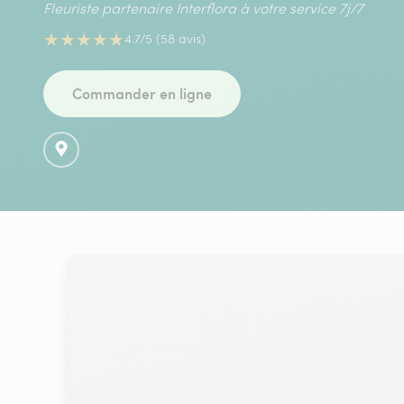
Fleuriste partenaire Interflora à votre service 7j/7
★
★
★
★
★
4.7/5 (58 avis)
Commander en ligne