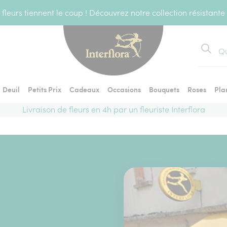
fleurs tiennent le coup ! Découvrez notre collection résistante
Recher
Deuil
Petits Prix
Cadeaux
Occasions
Bouquets
Roses
Pla
Livraison de fleurs en 4h par un fleuriste Interflora