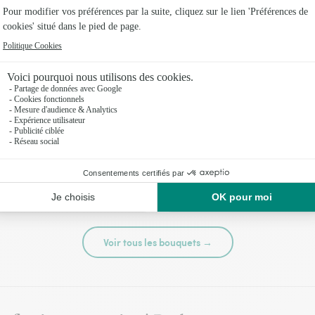
té
Tutti frutti
44,95 €
Voir tous les bouquets →