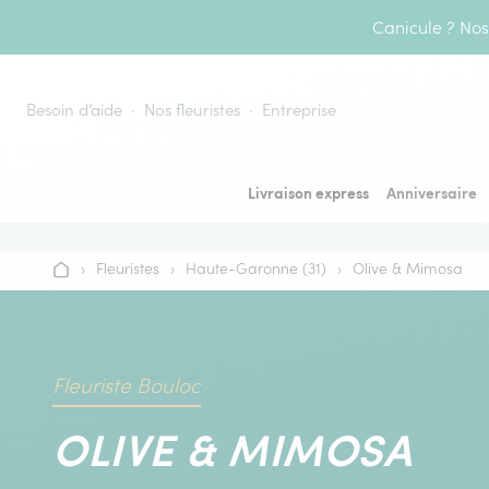
Aller au contenu
Canicule ? Nos 
Besoin d’aide
Nos fleuristes
Entreprise
Livraison express
Anniversaire
›
Fleuristes
›
Haute-Garonne (31)
›
Olive & Mimosa
Accueil
Fleuriste Bouloc
OLIVE & MIMOSA