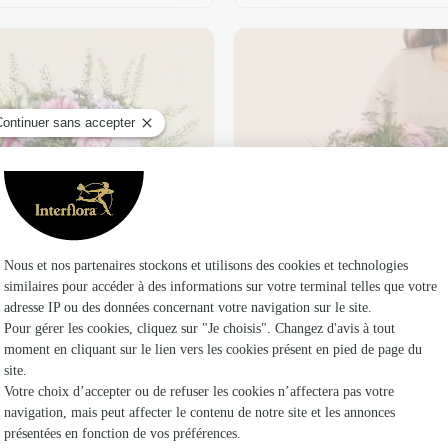
t son vase offert
Plaisir fleuri
36,95 €