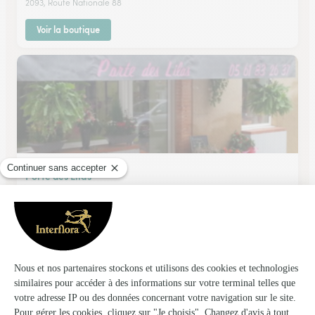
2093, Route Nationale 88
Voir la boutique
Porte des Lilas
Caraman
★
★
★
★
★
4.7 (64)
5, place Wallemont
Voir la boutique