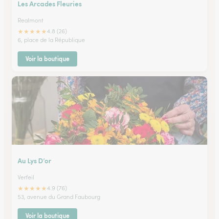
Les Arcades Fleuries
Realmont
★
★
★
★
★
4.8 (26)
6, place de la République
Voir la boutique
Au Lys D’or
Verfeil
★
★
★
★
★
4.9 (76)
53, avenue du Grand Faubourg
Voir la boutique