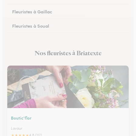
Fleuristes à Gaillac
Fleuristes à Soual
Fleuristes à Mazamet
Nos fleuristes à Briatexte
Fleuristes à Murat-sur-Vèbre
Boutic’flor
Lavaur
★
★
★
★
★
4.8 (112)