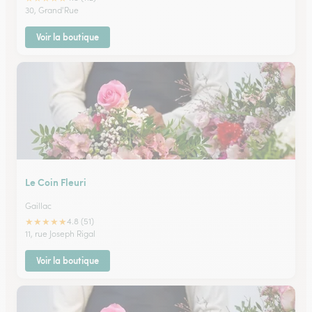
30, Grand'Rue
Voir la boutique
Le Coin Fleuri
Gaillac
★
★
★
★
★
4.8 (51)
11, rue Joseph Rigal
Voir la boutique