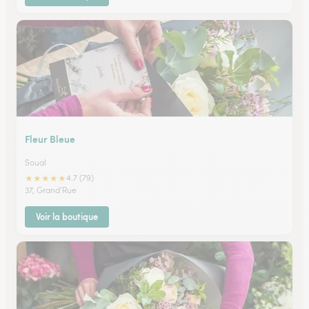
Fleur Bleue
Soual
★
★
★
★
★
4.7 (79)
37, Grand'Rue
Voir la boutique