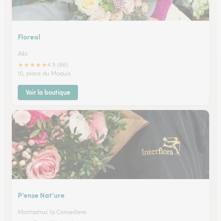
Floreal
Albi
★
★
★
★
★
4.5 (66)
10, place du Maquis
Voir la boutique
P’ense Nat’ure
Montastruc la Conseillere