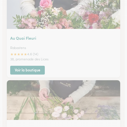
Au Quai Fleuri
Rabastens
★
★
★
★
★
4.6 (14)
38, promenade des Lices
Voir la boutique