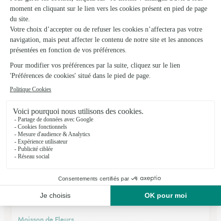
Toujours Fleurs
Albi
★
★
★
★
★
4.1 (75)
6, route de Millau
Voir la boutique
Moisson de Fleurs