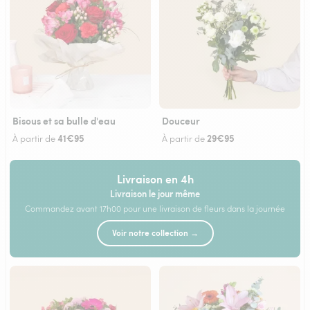
Bisous et sa bulle d'eau
Douceur
41€95
29€95
À partir de
À partir de
Livraison en 4h
Livraison le jour même
Commandez avant 17h00 pour une livraison de fleurs dans la journée
Voir notre collection →