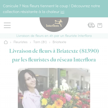
Aller au contenu
Canicule ? Nos fleurs tiennent le coup ! Découvrez notre
collection résistante à la chaleur
ici
Livraison de fleurs en 4h par un fleuriste Interflora
›
Fleuristes
›
Tarn (81)
›
Briatexte
Accueil
Livraison de fleurs à Briatexte (81390)
par les fleuristes du réseau Interflora