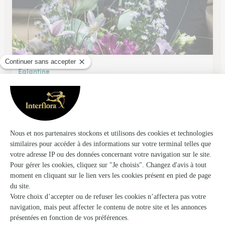
Eglantine
Labruguiere
★
★
★
★
★
4.6 (15)
19 bis, Bd de la République
Voir la boutique