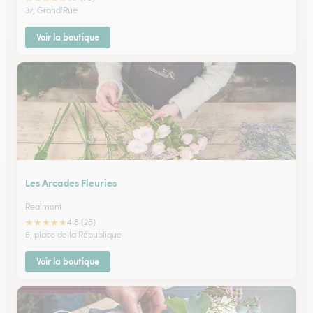
37, Grand'Rue
Voir la boutique
Les Arcades Fleuries
Realmont
★
★
★
★
★
4.8 (26)
6, place de la République
Voir la boutique