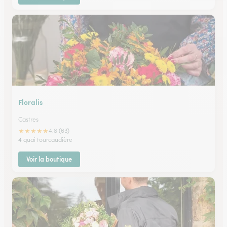
Floralis
Castres
★
★
★
★
★
4.8 (63)
4 quai tourcaudière
Voir la boutique