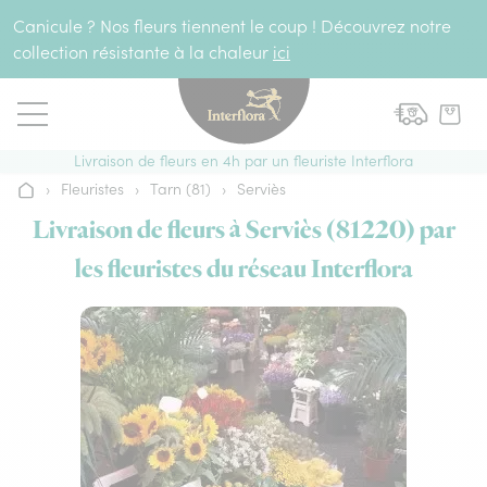
Aller au contenu
Canicule ? Nos fleurs tiennent le coup ! Découvrez notre
collection résistante à la chaleur
ici
Livraison de fleurs en 4h par un fleuriste Interflora
›
Fleuristes
›
Tarn (81)
›
Serviès
Accueil
Livraison de fleurs à Serviès (81220) par
les fleuristes du réseau Interflora