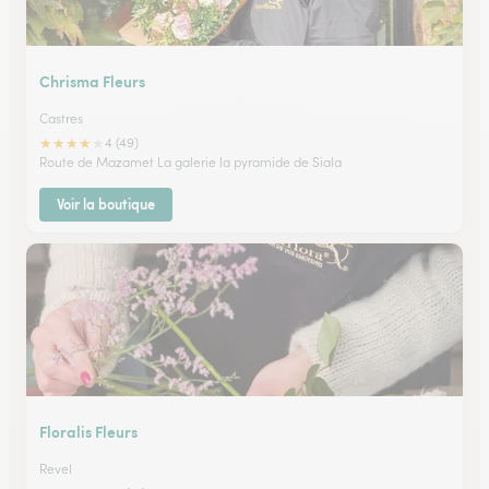
Chrisma Fleurs
Castres
★
★
★
★
★
4 (49)
Route de Mazamet La galerie la pyramide de Siala
Voir la boutique
Floralis Fleurs
Revel