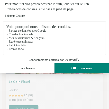
Porte des Lilas
Caraman
★
★
★
★
★
4.7 (64)
5, place Wallemont
Voir la boutique
Le Coin Fleuri
Gaillac
★
★
★
★
★
4.8 (51)
11, rue Joseph Rigal