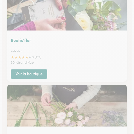
Boutic’flor
Lavaur
★
★
★
★
★
4.8 (112)
30, Grand'Rue
Voir la boutique