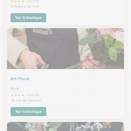
★
★
★
★
★
4.2 (51)
10 Galerie du midi
Voir la boutique
Art-Floral
Revel
★
★
★
★
★
4.4 (16)
36, rue de Dreuilhe
Voir la boutique