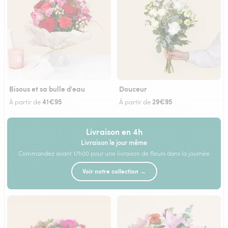
Bisous et sa bulle d'eau
Douceur
41€95
29€95
À partir de
À partir de
Livraison en 4h
Livraison le jour même
Commandez avant 17h00 pour une livraison de fleurs dans la journée
Voir notre collection →