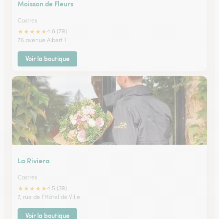
Moisson de Fleurs
Castres
★
★
★
★
★
4.8 (79)
76 avenue Albert 1
Voir la boutique
La Riviera
Castres
★
★
★
★
★
4.5 (39)
7, rue de l'Hôtel de Ville
Voir la boutique