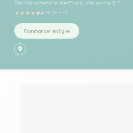
Fleuriste partenaire Interflora à votre service 7j/7
★
★
★
★
★
4.2/5 (75 avis)
Commander en ligne