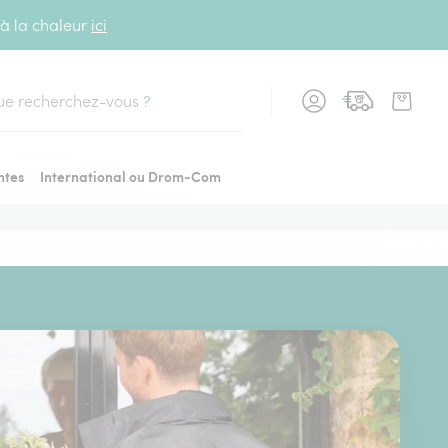
 à la chaleur
ici
cher
ntes
International ou Drom-Com