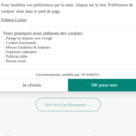
té
Tutti frutti
44,95 €
Voir tous les bouquets →