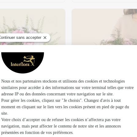
t son vase offert
Plaisir fleuri
36,95 €