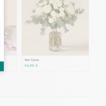
Vert Coton
54,95 €