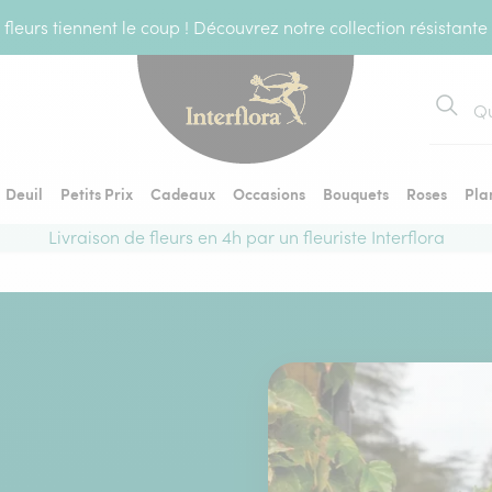
fleurs tiennent le coup ! Découvrez notre collection résistante
Recher
Deuil
Petits Prix
Cadeaux
Occasions
Bouquets
Roses
Pla
Livraison de fleurs en 4h par un fleuriste Interflora