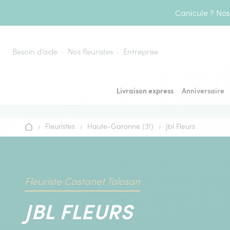
Aller au contenu
Canicule ? Nos 
Besoin d’aide
Nos fleuristes
Entreprise
Livraison express
Anniversaire
›
Fleuristes
›
Haute-Garonne (31)
›
Jbl Fleurs
Accueil
Fleuriste Castanet Tolosan
JBL FLEURS