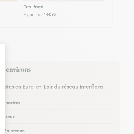
Tutti frutti
44€95
À partir de
es environs
uristes en Eure-et-Loir du réseau Interflora
à Chartres
 à Dreux
 à Maintenon