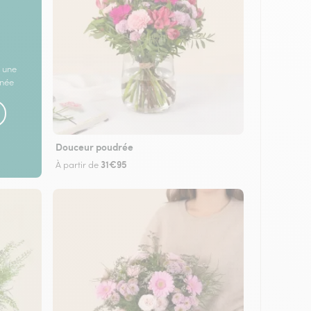
 une
rnée
Douceur poudrée
31€95
À partir de