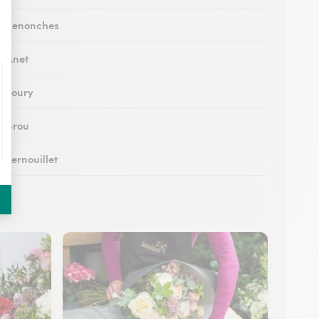
 à Senonches
à Anet
à Toury
à Brou
à Vernouillet
 à Saint-Lubin-des-Joncherets
à Lucé