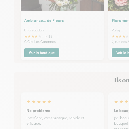
Ambiance… de Fleurs
Floramin
Chateaudun
Patay
★
★
★
★
★
★
★
★
★
★
4.1 (16)
C.Cial Les Garennes
2, rue des 
Voir la boutique
Voir la
Ils o
★
★
★
★
★
★
★
★
No problemo
Le bouq
Interflora, c'est pratique, rapide et
J'ai beau
efficace.
bouquet "
moment c