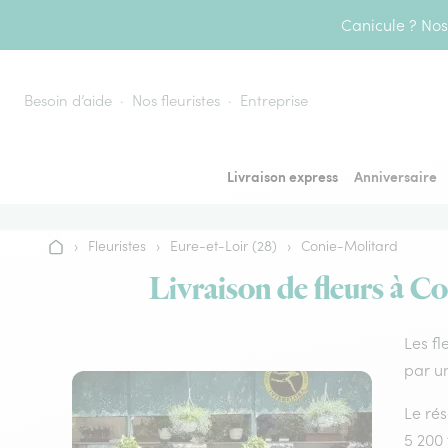
Aller au contenu
Canicule ? Nos 
Besoin d’aide
Nos fleuristes
Entreprise
Livraison express
Anniversaire
›
Fleuristes
›
Eure-et-Loir (28)
›
Conie-Molitard
Accueil
Livraison de fleurs à Co
Les fl
par un
Le rés
5 200 