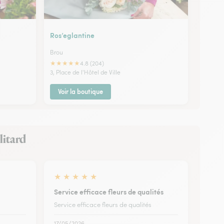
Ros’eglantine
Brou
★
★
★
★
★
4.8 (204)
3, Place de l'Hôtel de Ville
Voir la boutique
litard
★
★
★
★
★
Service efficace fleurs de qualités
Service efficace fleurs de qualités
17/05/2026