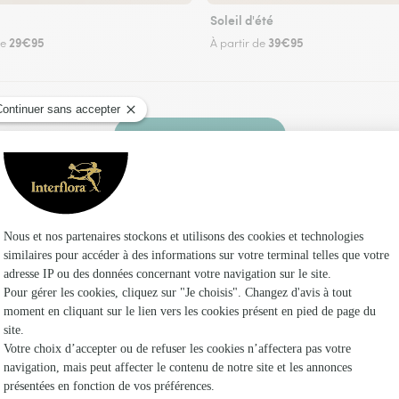
Soleil d'été
29€95
39€95
de
À partir de
Faire livrer des fleurs
 fleuriste Interflora à Conie-Molitard et dans s
Les fle
Fleuristes 
Fleuristes
Fleuristes