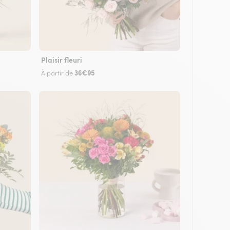
Plaisir fleuri
36€95
À partir de