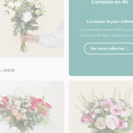
Livraison en 4h
—
Livraison le jour même
Commandez avant 17h00 pour
livraison de fleurs dans la jou
Voir notre collection →
29€95
de