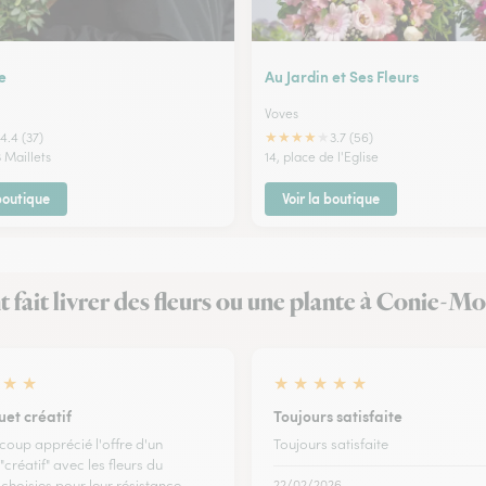
e
Au Jardin et Ses Fleurs
Voves
★
★
★
★
★
4.4 (37)
3.7 (56)
3 Maillets
14, place de l'Eglise
 boutique
Voir la boutique
nt fait livrer des fleurs ou une plante à Conie-Mo
★
★
★
★
★
★
★
uet créatif
Toujours satisfaite
coup apprécié l'offre d'un
Toujours satisfaite
créatif" avec les fleurs du
hoisies pour leur résistance.
22/02/2026