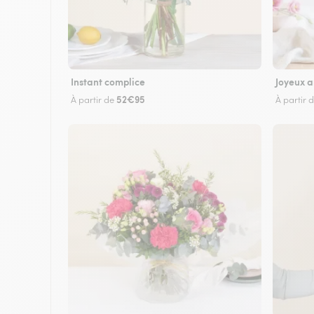
Instant complice
Joyeux a
52€95
À partir de
À partir 