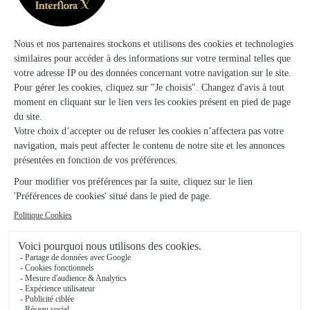
Ils ont fait livrer des fleurs ou une plante à
Méréglise
★
★
★
★
★
Intuitif
Intuitif Site clair et intuitif. J'ai trouvé rapidement ce que je
voulais
25/01/2026
★
★
★
★
★
Grande rapidité ( commande
Grande rapidité ( commande, livraison) Seul bémol:
l’anniversaire tombait un lundi et pas de livraison ce jour-là
04/02/2026