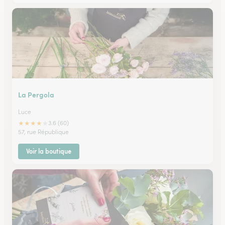
La Pergola
Luce
★
★
★
★
★
3.6 (60)
57, rue République
Voir la boutique