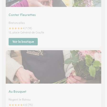
Conter Fleurettes
Bretoncelles
★
★
★
★
★
4.7 (18)
13, place Général de Gaulle
Voir la boutique
Au Bouquet
Nogent le Rotrou
★
★
★
★
★
4.6 (75)