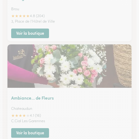
Brou
★
★
★
★
★
4.8 (204)
3, Place de l'Hôtel de Ville
Voir la boutique
Ambiance… de Fleurs
Chateaudun
★
★
★
★
★
4.1 (16)
C.Cial Les Garennes
Voir la boutique