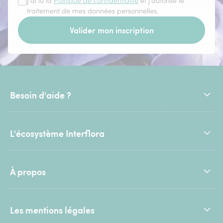
J'ai lu la
Politique de confidentialité
et j'autorise le
traitement de mes données personnelles.
Valider mon inscription
Besoin d'aide ?
L'écosystème Interflora
À propos
Les mentions légales