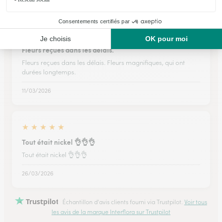
★
★
★
★
★
Fleurs reçues dans les délais.
Fleurs reçues dans les délais. Fleurs magnifiques, qui ont
durées longtemps.
11/03/2026
★
★
★
★
★
Tout était nickel 👌👌👌
Tout était nickel 👌👌👌
26/03/2026
Trustpilot
Échantillon d'avis clients fourni via Trustpilot.
Voir tous
les avis de la marque Interflora sur Trustpilot