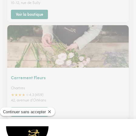
10-12, rue de Sully
Voir la boutique
Carrement Fleurs
Chartres
★
★
★
★
★
4.3 (459)
42, avenue d'Orléans
Voir la boutique