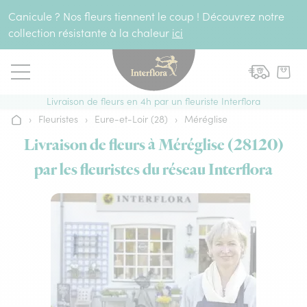
Aller au contenu
Canicule ? Nos fleurs tiennent le coup ! Découvrez notre
collection résistante à la chaleur
ici
Livraison de fleurs en 4h par un fleuriste Interflora
›
Fleuristes
›
Eure-et-Loir (28)
›
Méréglise
Accueil
Livraison de fleurs à Méréglise (28120)
par les fleuristes du réseau Interflora