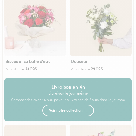
Bisous et sa bulle d'eau
Douceur
41€95
29€95
À partir de
À partir de
Livraison en 4h
Livraison le jour même
Commandez avant 17h00 pour une livraison de fleurs dans la journée
Voir notre collection →