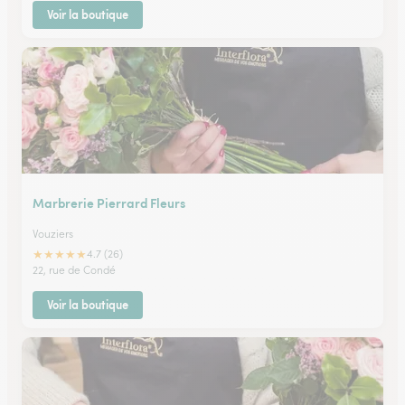
Voir la boutique
Marbrerie Pierrard Fleurs
Vouziers
★
★
★
★
★
4.7 (26)
22, rue de Condé
Voir la boutique