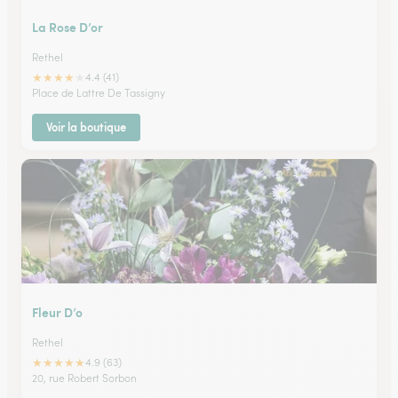
La Rose D’or
Rethel
★
★
★
★
★
4.4 (41)
Place de Lattre De Tassigny
Voir la boutique
Fleur D’o
Rethel
★
★
★
★
★
4.9 (63)
20, rue Robert Sorbon