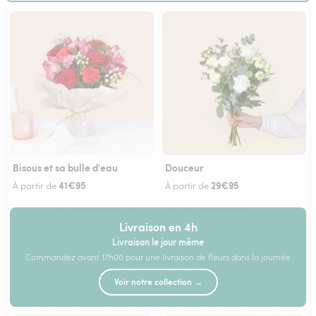
Bisous et sa bulle d'eau
Douceur
41€95
29€95
À partir de
À partir de
Livraison en 4h
Livraison le jour même
Commandez avant 17h00 pour une livraison de fleurs dans la journée
Voir notre collection →