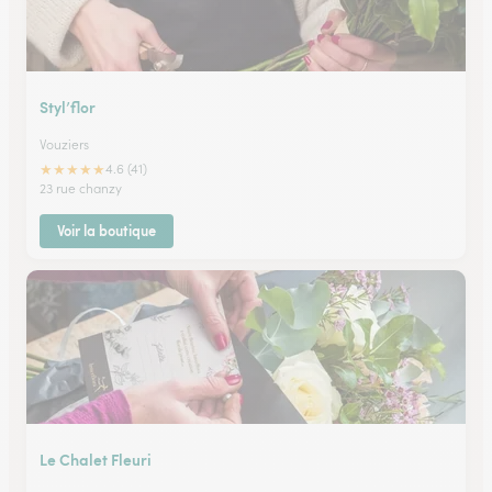
Styl’flor
Vouziers
★
★
★
★
★
4.6 (41)
23 rue chanzy
Voir la boutique
Le Chalet Fleuri