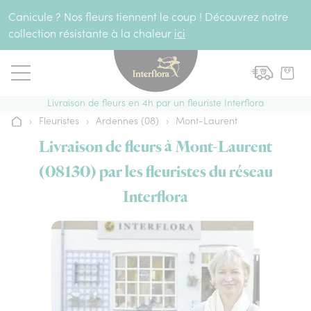
Aller au contenu
Canicule ? Nos fleurs tiennent le coup ! Découvrez notre
collection résistante à la chaleur
ici
Livraison de fleurs en 4h par un fleuriste Interflora
›
Fleuristes
›
Ardennes (08)
›
Mont-Laurent
Accueil
Livraison de fleurs à Mont-Laurent
(08130) par les fleuristes du réseau
Interflora