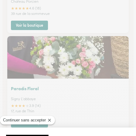
Chateau Porcien
★
★
★
★
★
4.6 (18)
39 rue de la sommevue
Voir la boutique
Paradis Floral
Signy L'abbaye
★
★
★
★
★
3.9 (14)
17, rue de Thin
Voir la boutique