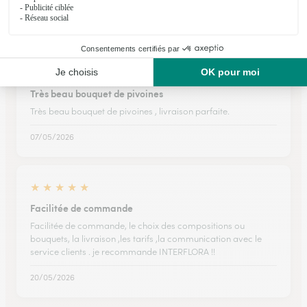
20/02/2026
★
★
★
★
★
Très beau bouquet de pivoines
Très beau bouquet de pivoines , livraison parfaite.
07/05/2026
★
★
★
★
★
Facilitée de commande
Facilitée de commande, le choix des compositions ou
bouquets, la livraison ,les tarifs ,la communication avec le
service clients . je recommande INTERFLORA !!
20/05/2026