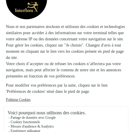
Ils ont fait livrer des fleurs ou une plante à
Mont-Laurent
★
★
★
★
★
Professionnel
Malgré une erreur de ma part sur l’adresse, la livraison a pu
avoir lieu . Merci pour vos efforts.
01/03/2026
★
★
★
★
★
Commande Rapide efficace surtout…
Commande Rapide efficace surtout lorsque l'on est a plus de
1500 km merci