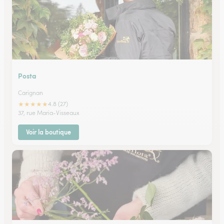
Posta
Carignan
★
★
★
★
★
4.8 (27)
37, rue Maria-Visseaux
Voir la boutique