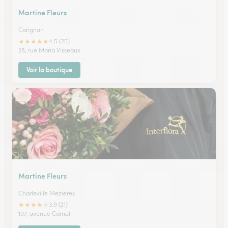
Martine Fleurs
Carignan
★
★
★
★
★
4.5 (25)
28, rue Maria Visseaux
Voir la boutique
Martine Fleurs
Charleville Mezieres
★
★
★
★
★
3.9 (21)
197, avenue Carnot