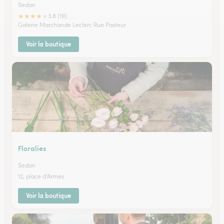
Sedan
★
★
★
★
★
3.8 (19)
Galerie Marchande Leclerc Rue Pasteur
Voir la boutique
Floralies
Sedan
12, place d'Armes
Voir la boutique