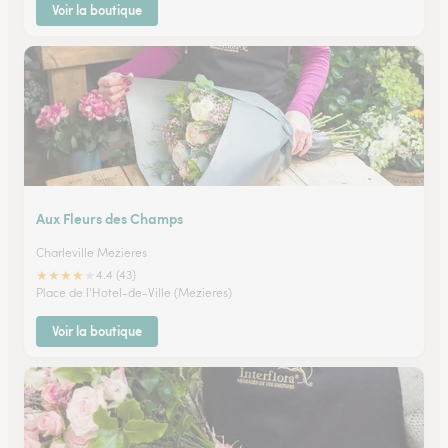
Voir la boutique
Aux Fleurs des Champs
Charleville Mezieres
★
★
★
★
★
4.4 (43)
Place de l'Hotel-de-Ville (Mezieres)
Voir la boutique