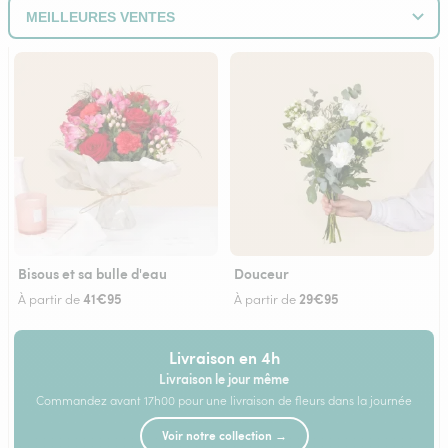
Bisous et sa bulle d'eau
Douceur
41€95
29€95
À partir de
À partir de
Livraison en 4h
Livraison le jour même
Commandez avant 17h00 pour une livraison de fleurs dans la journée
Voir notre collection →