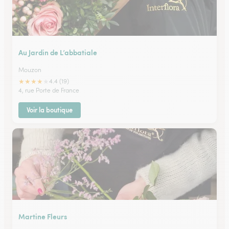
Au Jardin de L’abbatiale
Mouzon
★
★
★
★
★
4.4 (19)
4, rue Porte de France
Voir la boutique
Martine Fleurs