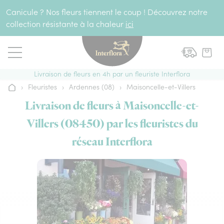
Aller au contenu
Canicule ? Nos fleurs tiennent le coup ! Découvrez notre
collection résistante à la chaleur
ici
Livraison de fleurs en 4h par un fleuriste Interflora
›
Fleuristes
›
Ardennes (08)
›
Maisoncelle-et-Villers
Accueil
Livraison de fleurs à Maisoncelle-et-
Villers (08450) par les fleuristes du
réseau Interflora