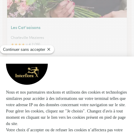
Les Cat’saisons
Charleville Mezieres
★
★
★
★
★
4.2 (19)
21 rue du moulin
Voir la boutique
Marbrerie Pierrard Fleurs
Vouziers