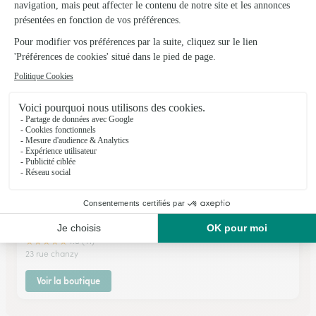
★
★
★
★
★
4.7 (26)
22, rue de Condé
Voir la boutique
Styl’flor
Vouziers
★
★
★
★
★
4.6 (41)
23 rue chanzy
Voir la boutique