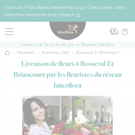
Aller au contenu
Canicule ? Nos fleurs tiennent le coup ! Découvrez notre
collection résistante à la chaleur
ici
Livraison de fleurs en 4h par un fleuriste Interflora
›
Fleuristes
›
Ardennes (08)
›
Bosseval Et Briancourt
Accueil
Livraison de fleurs à Bosseval Et
Briancourt par les fleuristes du réseau
Interflora