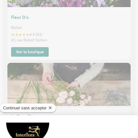
Fleur D’o
Rethel
★
★
★
★
★
4.9 (63)
20, rue Robert Sorbon
Voir la boutique
La Rose D’or
Rethel
★
★
★
★
★
4.4 (41)