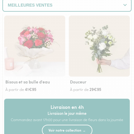
Bisous et sa bulle d'eau
Douceur
41€95
29€95
À partir de
À partir de
Livraison en 4h
Livraison le jour même
Commandez avant 17h00 pour une livraison de fleurs dans la journée
Voir notre collection →