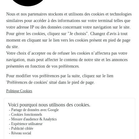
Place de Lattre De Tassigny
Voir la boutique
Styl’flor
Vouziers
★
★
★
★
★
4.6 (41)
23 rue chanzy
Voir la boutique