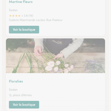
Martine Fleurs
Sedan
★
★
★
★
★
3.8 (19)
Galerie Marchande Leclerc Rue Pasteur
Voir la boutique
Floralies
Sedan
12, place d'Armes
Voir la boutique