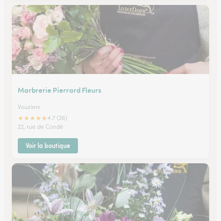
Marbrerie Pierrard Fleurs
Vouziers
★
★
★
★
★
4.7 (26)
22, rue de Condé
Voir la boutique