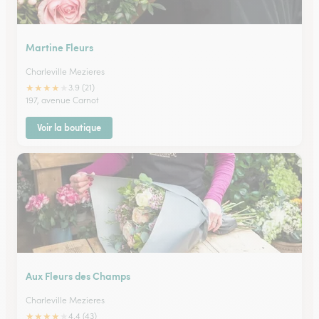
Martine Fleurs
Charleville Mezieres
★
★
★
★
★
3.9 (21)
197, avenue Carnot
Voir la boutique
Aux Fleurs des Champs
Charleville Mezieres
★
★
★
★
★
4.4 (43)