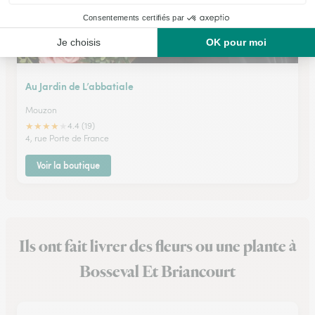
Au Jardin de L’abbatiale
Mouzon
★
★
★
★
★
4.4 (19)
4, rue Porte de France
Voir la boutique
Ils ont fait livrer des fleurs ou une plante à
Bosseval Et Briancourt