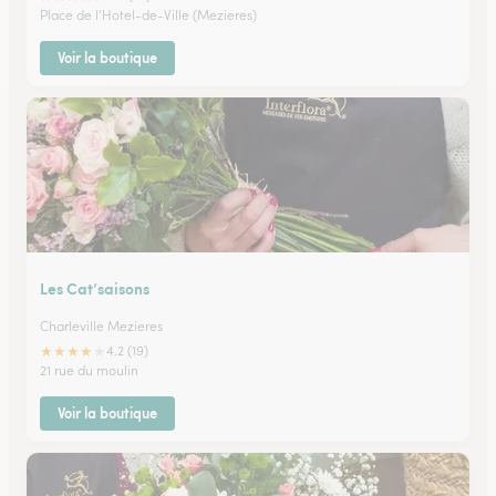
Place de l'Hotel-de-Ville (Mezieres)
Voir la boutique
Les Cat’saisons
Charleville Mezieres
★
★
★
★
★
4.2 (19)
21 rue du moulin
Voir la boutique