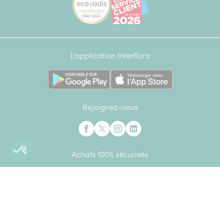
L'application Interflora
Rejoignez-nous
Interflora sur Facebook
Interflora sur X anciennement Twitter
Interflora sur Instagram
Interflora sur Linkedin
Achats 100% sécurisés
CB
Mastercard
Visa
Paypal
American Express
Google Pay
Apple Pay
Élu Service Client de l'Année 2026 - *Catégorie Livraison de