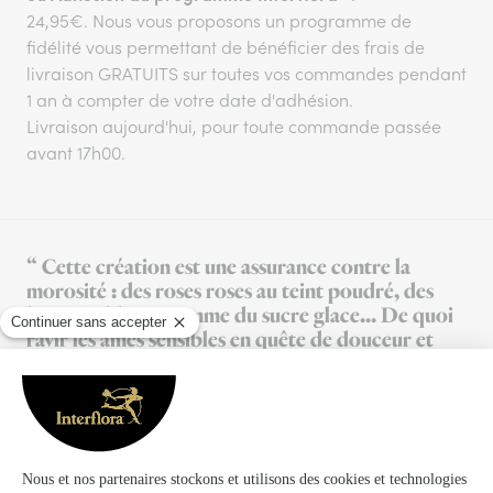
24,95€. Nous vous proposons un programme de
fidélité vous permettant de bénéficier des frais de
livraison GRATUITS sur toutes vos commandes pendant
1 an à compter de votre date d'adhésion.
Livraison aujourd'hui, pour toute commande passée
avant 17h00.
“ Cette création est une assurance contre la
morosité : des roses roses au teint poudré, des
boutons blancs comme du sucre glace... De quoi
ravir les âmes sensibles en quête de douceur et
d'attentions ! ”
Gérard F.
Artisan fleuriste à Saint-Just-en-Chaussée