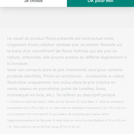
Le visuel du produit floral présenté est contractuel mais,
s'agissant d'une création réalisée par un artisan fleuriste sur
la base d’un assortiment de fleurs fraîches qui est, par sa
nature, artisanale, elle pourra parfois en différer légèrement à
la livraison.
Vase non compris dans le prix mentionné, sauf pour certains
produits identifiés. Photo en ambiance - accessoires à valeur
illustrative uniquement, non inclus dans le prix (cloche en
verre, oiseau en porcelaine, paire de lunettes, livres,
mannequin en bois, etc.). Se référer au descriptif produit.
1- Ourson en peluche Harry , taille 24 cm, Norme CE-tous âges. 2- Vase en plastique
transparent L12 x P12 x H16 cm. 3- Mini vase en plastique transparent L8 x P8 x H14 cm.
4-Contenant non contractuel. 5-La couleur de la plante peut varier selon
l'approvisionnement du fleuriste. 11-Vase tube en verre format Medium Ø 12 x H 20 cm
. 12- Vase tube en verre format Large Ø 12 x H 25 cm.