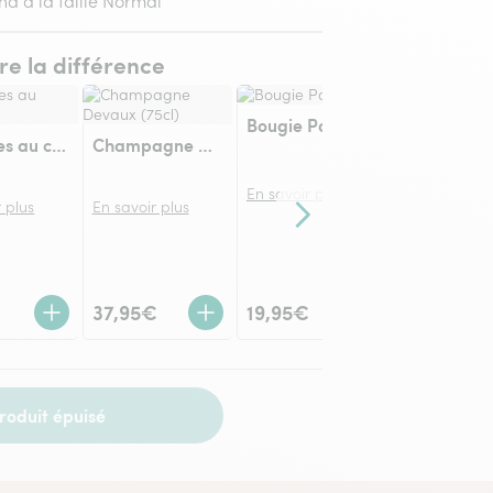
nd à la taille Normal
ire la différence
Bougie Parfumée
Amandes au chocolat
Champagne Devaux (75cl)
En savoir plus
 plus
En savoir plus
Contenu suivant
Ourson Ha
En savoir plu
€
37,95€
19,95€
14,95€
roduit épuisé