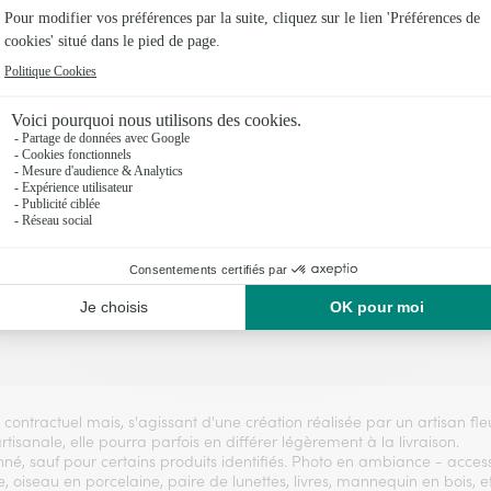
Dès demain
Dès au
 toute commande passée avant 17h) ou à la date de votre choix.
Livraison dès demain (pour toute commande passée
Livrai
e chocolats
Bisous et sa bulle d'eau
41,95€
Voir toute la collection
t contractuel mais, s'agissant d'une création réalisée par un artisan fl
artisanale, elle pourra parfois en différer légèrement à la livraison.
é, sauf pour certains produits identifiés. Photo en ambiance - accesso
, oiseau en porcelaine, paire de lunettes, livres, mannequin en bois, etc