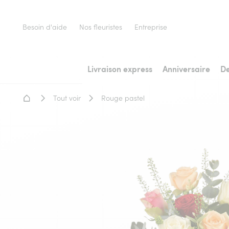
Besoin d'aide
Nos fleuristes
Entreprise
Livraison express
Anniversaire
De
Accueil - Livraison fleurs
Tout voir
Rouge pastel