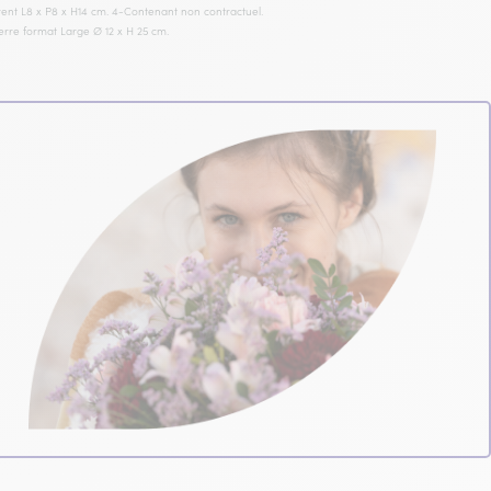
arent L8 x P8 x H14 cm. 4-Contenant non contractuel.
verre format Large Ø 12 x H 25 cm.