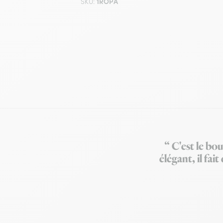
1ROPA
SKU:
“ C'est le bo
élégant, il fai