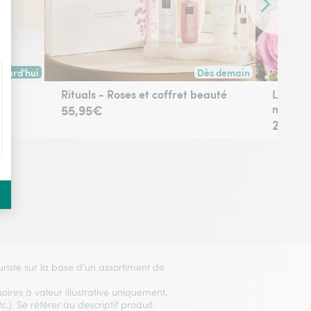
Contenu sui
jourd'hui
Dès demain
 avant 17h30) ou à la date de votre choix.
son dès aujourd'hui (pour toute commande passée avant 17h) ou à la da
Livraison dès demain (po
Rituals - Roses et coffret beauté
Le bouq
multico
55,95€
29,95
euriste sur la base d’un assortiment de
ires à valeur illustrative uniquement,
.). Se référer au descriptif produit.