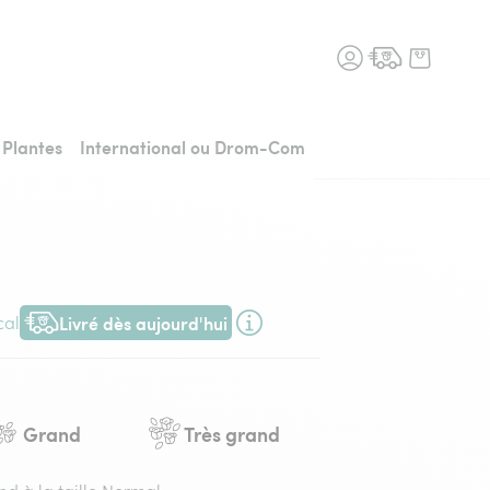
n fleurs, retour à l'accueil
Plantes
International ou Drom-Com
Livré dès aujourd'hui
cal
Livraison dès aujourd'hui (pour toute commande passée avant 1
Grand
Très grand