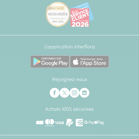
[Ecovadis Gold Badge - Top 5% - S
Élu service client de l
L'application Interflora
Rejoignez-nous
Interflora sur Facebook
Interflora sur X anciennement Twitter
Interflora sur Instagram
Interflora sur Linkedin
Achats 100% sécurisés
CB
Mastercard
Visa
Paypal
American Express
Google Pay
Apple Pay