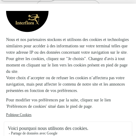
Voir toute la collection
Le visuel du produit floral présenté est contractuel mais,
s'agissant d'une création réalisée par un artisan fleuriste sur
la base d’un assortiment de fleurs fraîches qui est, par sa
nature, artisanale, elle pourra parfois en différer légèrement à
la livraison.
Vase non compris dans le prix mentionné, sauf pour certains
produits identifiés. Photo en ambiance - accessoires à valeur
illustrative uniquement, non inclus dans le prix (cloche en
verre, oiseau en porcelaine, paire de lunettes, livres,
mannequin en bois, etc.). Se référer au descriptif produit.
1- Ourson en peluche Harry , taille 24 cm, Norme CE-tous âges. 2- Vase en plastique
transparent L12 x P12 x H16 cm. 3- Mini vase en plastique transparent L8 x P8 x H14 cm.
4-Contenant non contractuel. 5-La couleur de la plante peut varier selon
l'approvisionnement du fleuriste. 11-Vase tube en verre format Medium Ø 12 x H 20 cm