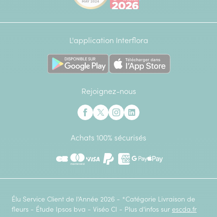
L'application Interflora
Rejoignez-nous
Interflora sur Facebook
Interflora sur X anciennement Twitter
Interflora sur Instagram
Interflora sur Linkedin
Achats 100% sécurisés
CB
Mastercard
Visa
Paypal
American Express
Google Pay
Apple Pay
Élu Service Client de l'Année 2026 - *Catégorie Livraison de
fleurs - Étude Ipsos bva - Viséo CI - Plus d'infos sur
escda.fr