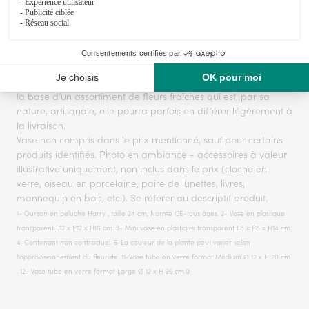
Le produit floral présenté sur la photo correspond à la taille
Grand.
Le visuel du produit floral présenté est contractuel mais,
s'agissant d'une création réalisée par un artisan fleuriste sur
la base d’un assortiment de fleurs fraîches qui est, par sa
nature, artisanale, elle pourra parfois en différer légèrement à
la livraison.
Vase non compris dans le prix mentionné, sauf pour certains
produits identifiés. Photo en ambiance - accessoires à valeur
illustrative uniquement, non inclus dans le prix (cloche en
verre, oiseau en porcelaine, paire de lunettes, livres,
mannequin en bois, etc.). Se référer au descriptif produit.
1- Ourson en peluche Harry , taille 24 cm, Norme CE-tous âges. 2- Vase en plastique
transparent L12 x P12 x H16 cm. 3- Mini vase en plastique transparent L8 x P8 x H14 cm.
4-Contenant non contractuel. 5-La couleur de la plante peut varier selon
l'approvisionnement du fleuriste. 11-Vase tube en verre format Medium Ø 12 x H 20 cm
. 12- Vase tube en verre format Large Ø 12 x H 25 cm.0