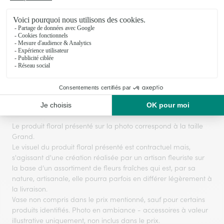
Coffret cadeau anniversaire premium
Palmier Livistona
79,95€
44,95€
54,95€
dès
Voir toute la collection
Le produit floral présenté sur la photo correspond à la taille
Grand.
Le visuel du produit floral présenté est contractuel mais,
s'agissant d'une création réalisée par un artisan fleuriste sur
la base d’un assortiment de fleurs fraîches qui est, par sa
nature, artisanale, elle pourra parfois en différer légèrement à
la livraison.
Vase non compris dans le prix mentionné, sauf pour certains
produits identifiés. Photo en ambiance - accessoires à valeur
illustrative uniquement, non inclus dans le prix.