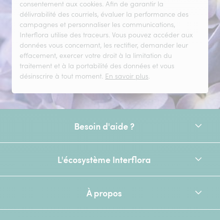
consentement aux cookies. Afin de garantir la
délivrabilité des courriels, évaluer la performance des
campagnes et personnaliser les communications,
Interflora utilise des traceurs. Vous pouvez accéder aux
données vous concernant, les rectifier, demander leur
effacement, exercer votre droit à la limitation du
traitement et à la portabilité des données et vous
désinscrire à tout moment.
En savoir plus
.
Besoin d'aide ?
L'écosystème Interflora
À propos