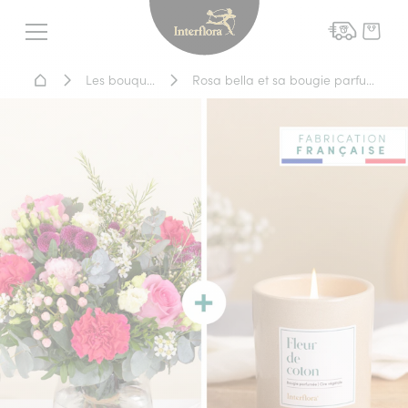
Interflora - livraison fleurs
Menu
Accueil - Livraison fleurs
Les bouquets
Rosa bella et sa bougie parfumée