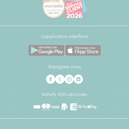
L'application Interflora
Rejoignez-nous
Interflora sur Facebook
Interflora sur X anciennement Twitter
Interflora sur Instagram
Interflora sur Linkedin
Achats 100% sécurisés
CB
Mastercard
Visa
Paypal
American Express
Google Pay
Apple Pay