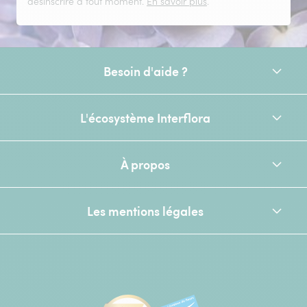
désinscrire à tout moment.
En savoir plus
.
Besoin d'aide ?
L'écosystème Interflora
À propos
Les mentions légales
[Ecovadis Gold Badge - Top 5% - S
Élu service client de l