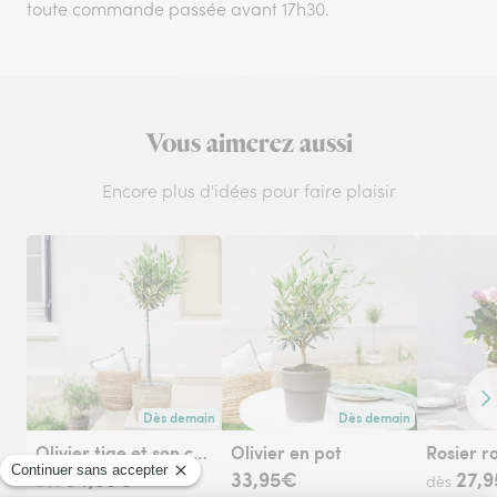
toute commande passée avant 17h30.
Vous aimerez aussi
Encore plus d'idées pour faire plaisir
Co
Dès demain
Dès demain
Livraison dès demain (pour toute commande passée avant 1
Livraison dès demain (pou
Olivier tige et son cache pot
Olivier en pot
Rosier r
34,95€
33,95€
27,
dès
dès