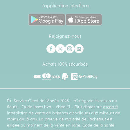
L'application Interflora
Rejoignez-nous
Interflora sur Facebook
Interflora sur X anciennement Twitter
Interflora sur Instagram
Interflora sur Linkedin
Achats 100% sécurisés
CB
Mastercard
Visa
Paypal
American Express
Google Pay
Apple Pay
Élu Service Client de l'Année 2026 - *Catégorie Livraison de
fleurs - Étude Ipsos bva - Viséo CI - Plus d'infos sur
escda.fr
Interdiction de vente de boissons alcooliques aux mineurs de
moins de 18 ans. La preuve de majorité de l'acheteur est
exigée au moment de la vente en ligne. Code de la santé