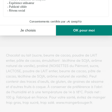
42,95€
52,95€
29,95€
48,90€
Voir toute la collection
Chocolat au lait (sucre, beurre de cacao, poudre de LAIT
entier, pâte de cacao, émulsifiant : lécithine de SOJA, arôme
naturel de vanille), praliné (NOISETTES du Piémont, sucre,
LACTOSE, poudre de LAIT entier, beurre de cacao, pâte de
cacao, lécithine de SOJA, arôme naturel de vanille). Peut
contenir des traces d'oeufs, de gluten, de graines de sésame
et d'autres fruits à coque. À conserver de préférence à l'abri
de l'humidité et à une température de 14 à 18°C. Poids net :
100 g. Fabriqué en France. Pour votre santé, évitez de manger
trop gras, trop sucré, trop salé. www.mangerbouger.fr.