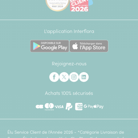
L'application Interflora
Rejoignez-nous
Interflora sur Facebook
Interflora sur X anciennement Twitter
Interflora sur Instagram
Interflora sur Linkedin
Achats 100% sécurisés
CB
Mastercard
Visa
Paypal
American Express
Google Pay
Apple Pay
Élu Service Client de l'Année 2026 - *Catégorie Livraison de