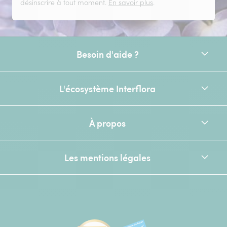
désinscrire à tout moment.
En savoir plus
.
Besoin d'aide ?
L'écosystème Interflora
À propos
Les mentions légales
[Ecovadis Gold Badge - Top 5% - S
Élu service client de l