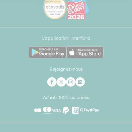
L'application Interflora
Rejoignez-nous
Interflora sur Facebook
Interflora sur X anciennement Twitter
Interflora sur Instagram
Interflora sur Linkedin
Achats 100% sécurisés
CB
Mastercard
Visa
Paypal
American Express
Google Pay
Apple Pay