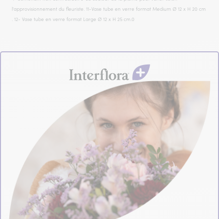
l'approvisionnement du fleuriste. 11-Vase tube en verre format Medium Ø 12 x H 20 cm
. 12- Vase tube en verre format Large Ø 12 x H 25 cm.0