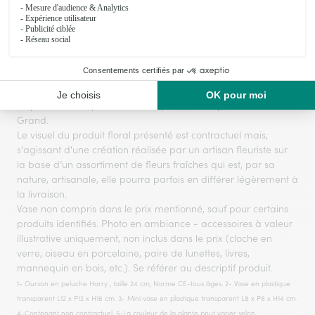
Voir toute la collection
Le produit floral présenté sur la photo correspond à la taille
Grand.
Le visuel du produit floral présenté est contractuel mais,
s'agissant d'une création réalisée par un artisan fleuriste sur
la base d’un assortiment de fleurs fraîches qui est, par sa
nature, artisanale, elle pourra parfois en différer légèrement à
la livraison.
Vase non compris dans le prix mentionné, sauf pour certains
produits identifiés. Photo en ambiance - accessoires à valeur
illustrative uniquement, non inclus dans le prix (cloche en
verre, oiseau en porcelaine, paire de lunettes, livres,
mannequin en bois, etc.). Se référer au descriptif produit.
1- Ourson en peluche Harry , taille 24 cm, Norme CE-tous âges. 2- Vase en plastique
transparent L12 x P12 x H16 cm. 3- Mini vase en plastique transparent L8 x P8 x H14 cm.
4-Contenant non contractuel. 5-La couleur de la plante peut varier selon