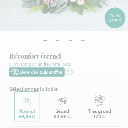
Réconfort éternel
Livraison par un fleuriste local
Livré dès aujourd'hui
Livraison dès aujourd'hui (pour toute commande passée avant
Sélectionnez la taille
Normal
Grand
Très grand
69,95€
93,95€
120€