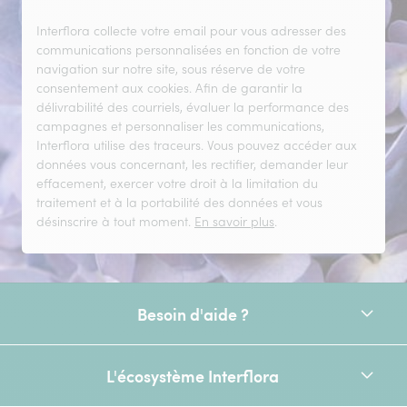
Interflora collecte votre email pour vous adresser des
communications personnalisées en fonction de votre
navigation sur notre site, sous réserve de votre
consentement aux cookies. Afin de garantir la
délivrabilité des courriels, évaluer la performance des
campagnes et personnaliser les communications,
Interflora utilise des traceurs. Vous pouvez accéder aux
données vous concernant, les rectifier, demander leur
effacement, exercer votre droit à la limitation du
traitement et à la portabilité des données et vous
désinscrire à tout moment.
En savoir plus
.
Besoin d'aide ?
L'écosystème Interflora