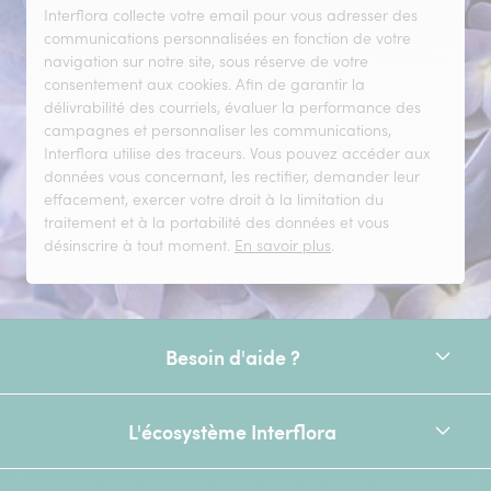
Interflora collecte votre email pour vous adresser des
communications personnalisées en fonction de votre
navigation sur notre site, sous réserve de votre
consentement aux cookies. Afin de garantir la
délivrabilité des courriels, évaluer la performance des
campagnes et personnaliser les communications,
Interflora utilise des traceurs. Vous pouvez accéder aux
données vous concernant, les rectifier, demander leur
effacement, exercer votre droit à la limitation du
traitement et à la portabilité des données et vous
désinscrire à tout moment.
En savoir plus
.
Besoin d'aide ?
L'écosystème Interflora