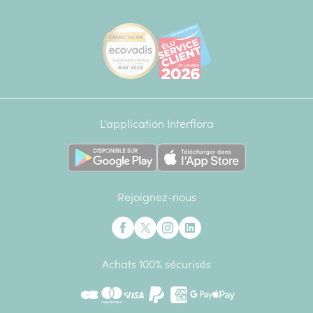
[Ecovadis Gold Badge - Top 5% - S
Élu service client de l
L'application Interflora
Rejoignez-nous
Interflora sur Facebook
Interflora sur X anciennement Twitter
Interflora sur Instagram
Interflora sur Linkedin
Achats 100% sécurisés
CB
Mastercard
Visa
Paypal
American Express
Google Pay
Apple Pay