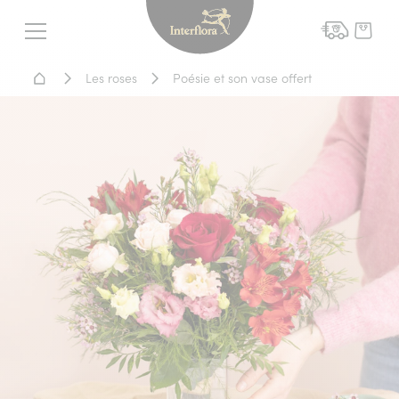
Interflora - livraison fleurs
Menu
Accueil - Livraison fleurs
Les roses
Poésie et son vase offert