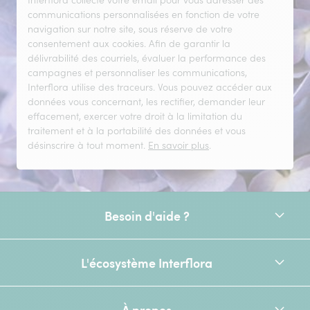
communications personnalisées en fonction de votre
navigation sur notre site, sous réserve de votre
consentement aux cookies. Afin de garantir la
délivrabilité des courriels, évaluer la performance des
campagnes et personnaliser les communications,
Interflora utilise des traceurs. Vous pouvez accéder aux
données vous concernant, les rectifier, demander leur
effacement, exercer votre droit à la limitation du
traitement et à la portabilité des données et vous
désinscrire à tout moment.
En savoir plus
.
Besoin d'aide ?
L'écosystème Interflora
À propos