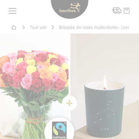
Interflora - livraison fleurs
Menu
Accueil - Livraison fleurs
Tout voir
Brassée de roses multicolores- Lion