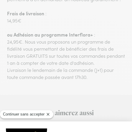
Frais de livraison
:
14,95€
ou
Adhésion au programme Interflora+
:
24,95€. Nous vous proposons un programme de
fidélité vous permettant de bénéficier des frais de
livraison GRATUITS sur toutes vos commandes pendant
1 an à compter de votre date d'adhésion.
Livraison le lendemain de la commande (J+1) pour
toute commande passée avant 17h30.
Vous aimerez aussi
Encore plus d'idées pour faire plaisir