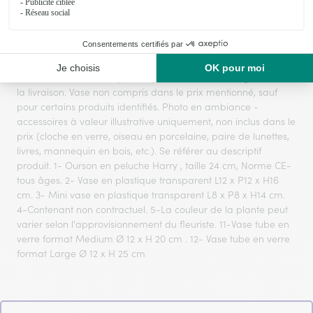
Le visuel du produit floral présenté est contractuel mais,
s'agissant d'une création réalisée par un artisan fleuriste sur
la base d’un assortiment de fleurs fraîches qui est, par sa
nature, artisanale, elle pourra parfois en différer légèrement à
la livraison. Vase non compris dans le prix mentionné, sauf
pour certains produits identifiés. Photo en ambiance -
accessoires à valeur illustrative uniquement, non inclus dans le
prix (cloche en verre, oiseau en porcelaine, paire de lunettes,
livres, mannequin en bois, etc.). Se référer au descriptif
produit. 1- Ourson en peluche Harry , taille 24 cm, Norme CE-
tous âges. 2- Vase en plastique transparent L12 x P12 x H16
cm. 3- Mini vase en plastique transparent L8 x P8 x H14 cm.
4-Contenant non contractuel. 5-La couleur de la plante peut
varier selon l'approvisionnement du fleuriste. 11-Vase tube en
verre format Medium Ø 12 x H 20 cm . 12- Vase tube en verre
format Large Ø 12 x H 25 cm