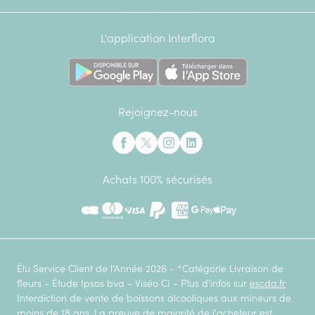
L'application Interflora
Rejoignez-nous
Interflora sur Facebook
Interflora sur X anciennement Twitter
Interflora sur Instagram
Interflora sur Linkedin
Achats 100% sécurisés
CB
Mastercard
Visa
Paypal
American Express
Google Pay
Apple Pay
Élu Service Client de l'Année 2026 - *Catégorie Livraison de
fleurs - Étude Ipsos bva - Viséo CI - Plus d'infos sur
escda.fr
Interdiction de vente de boissons alcooliques aux mineurs de
moins de 18 ans. La preuve de majorité de l'acheteur est