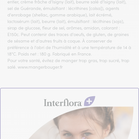
entier, crème frâche d'Isigny (lait), beurre salé d'Isigny (lait),
sel de Guérande, émulsifiant : lécrithines [colsa]), agents
d'enrobage (shellac, gomme arabique), lait écrémé,
lactosérum (lait), beurre (lait), émulsifiant : lécithines (soja),
sirop de glucose, fleur de sel, arômes, amidon, colorant :
E150c. Peut contenir des traces d'oeufs, de gluten, de graines
de sésame et d'autres fruits à coque. À conserver de
préférence à l'abri de l'humidité et à une température de 14 à
18°C. Poids net : 180 g. Fabriqué en France.
Pour votre santé, évitez de manger trop gras, trop sucré, trop
salé. www.mangerbouger.fr