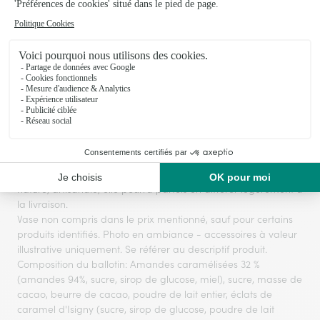
Voir toute la collection
Le produit floral présenté sur la photo correspond à la taille
Grand.
Le visuel du produit floral présenté est contractuel mais,
s'agissant d'une création réalisée par un artisan fleuriste sur
la base d’un assortiment de fleurs fraîches qui est, par sa
nature, artisanale, elle pourra parfois en différer légèrement à
la livraison.
Vase non compris dans le prix mentionné, sauf pour certains
produits identifiés. Photo en ambiance - accessoires à valeur
illustrative uniquement. Se référer au descriptif produit.
Composition du ballotin: Amandes caramélisées 32 %
(amandes 94%, sucre, sirop de glucose, miel), sucre, masse de
cacao, beurre de cacao, poudre de lait entier, éclats de
caramel d'Isigny (sucre, sirop de glucose, poudre de lait