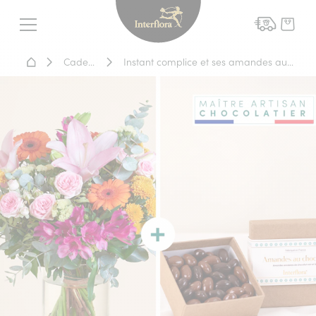
Interflora - livraison fleurs
Menu
Accueil - Livraison fleurs
Cadeaux
Instant complice et ses amandes au chocolat