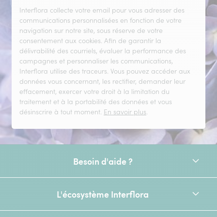
Interflora collecte votre email pour vous adresser des
communications personnalisées en fonction de votre
navigation sur notre site, sous réserve de votre
consentement aux cookies. Afin de garantir la
délivrabilité des courriels, évaluer la performance des
campagnes et personnaliser les communications,
Interflora utilise des traceurs. Vous pouvez accéder aux
données vous concernant, les rectifier, demander leur
effacement, exercer votre droit à la limitation du
traitement et à la portabilité des données et vous
désinscrire à tout moment.
En savoir plus
.
Besoin d'aide ?
L'écosystème Interflora