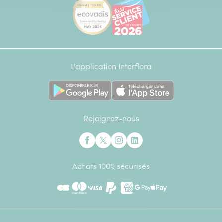
L'application Interflora
Rejoignez-nous
Interflora sur Facebook
Interflora sur X anciennement Twitter
Interflora sur Instagram
Interflora sur Linkedin
Achats 100% sécurisés
CB
Mastercard
Visa
Paypal
American Express
Google Pay
Apple Pay