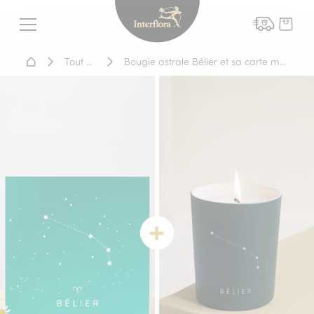
Interflora - livraison fleurs
Menu
Accueil - Livraison fleurs
Tout voir
Bougie astrale Bélier et sa carte message