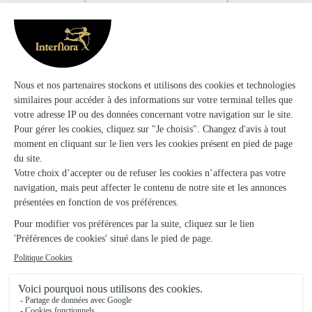
Le visuel du produit floral présenté est contractuel mais,
s'agissant d'une création réalisée par un artisan fleuriste sur
la base d’un assortiment de fleurs fraîches qui est, par sa
nature, artisanale, elle pourra parfois en différer légèrement à
la livraison. Vase non compris dans le prix mentionné, sauf
pour certains produits identifiés. Photo en ambiance -
accessoires à valeur illustrative uniquement, non inclus dans le
prix (cloche en verre, oiseau en porcelaine, paire de lunettes,
livres, mannequin en bois, etc.). Se référer au descriptif
produit. 1- Ourson en peluche Harry , taille 24 cm, Norme CE-
tous âges. 2- Vase en plastique transparent L12 x P12 x H16
cm. 3- Mini vase en plastique transparent L8 x P8 x H14 cm.
4-Contenant non contractuel. 5-La couleur de la plante peut
varier selon l'approvisionnement du fleuriste. 11-Vase tube en
verre format Medium Ø 12 x H 20 cm . 12- Vase tube en verre
format Large Ø 12 x H 25 cm