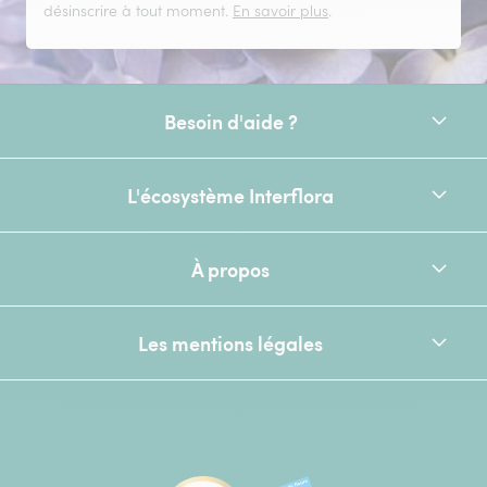
désinscrire à tout moment.
En savoir plus
.
Besoin d'aide ?
L'écosystème Interflora
À propos
Les mentions légales
[Ecovadis Gold Badge - Top 5% - S
Élu service client de l