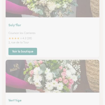
Soly’flor
Courson les Carrieres
★
★
★
★
★
4.2 (28)
2, rue de la Tour
Voir la boutique
Vert’tige