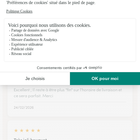
★
★
★
★
★
Site très interactif !!!
Site très interactif !!!
30/05/2026
★
★
★
★
★
Presque parfait
Excellent ; Il reste à être plus "fin" sur l'horaire de livraison et
ce sera parfait. Merci
24/02/2026
★
★
★
★
★
Très joli bouquet