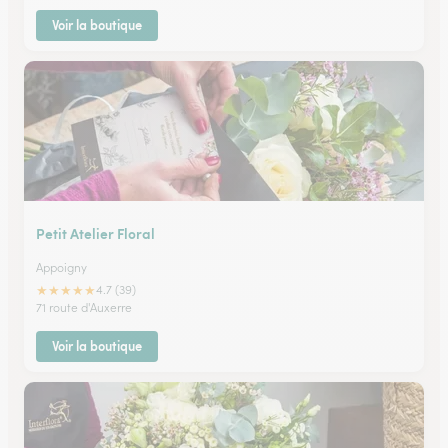
Voir la boutique
Petit Atelier Floral
Appoigny
★
★
★
★
★
4.7 (39)
71 route d'Auxerre
Voir la boutique