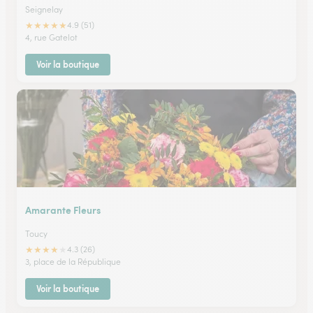
Seignelay
★
★
★
★
★
4.9 (51)
4, rue Gatelot
Voir la boutique
Amarante Fleurs
Toucy
★
★
★
★
★
4.3 (26)
3, place de la République
Voir la boutique