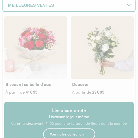
Bisous et sa bulle d'eau
Douceur
41€95
29€95
À partir de
À partir de
Livraison en 4h
Livraison le jour même
Commandez avant 17h00 pour une livraison de fleurs dans la journée
Voir notre collection →