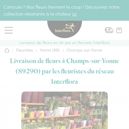
Aller au contenu
Canicule ? Nos fleurs tiennent le coup ! Découvrez notre
collection résistante à la chaleur
ici
Livraison de fleurs en 4h par un fleuriste Interflora
›
Fleuristes
›
Yonne (89)
›
Champs-sur-Yonne
Accueil
Livraison de fleurs à Champs-sur-Yonne
(89290) par les fleuristes du réseau
Interflora