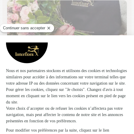
Floreal
Brienon Sur Armancon
★
★
★
★
★
4.5 (32)
59, Grande Rue
Voir la boutique
Ils ont fait livrer des fleurs ou une plante à
Champs-sur-Yonne