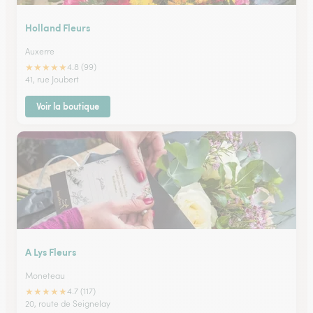
Holland Fleurs
Auxerre
★
★
★
★
★
4.8 (99)
41, rue Joubert
Voir la boutique
A Lys Fleurs
Moneteau
★
★
★
★
★
4.7 (117)
20, route de Seignelay