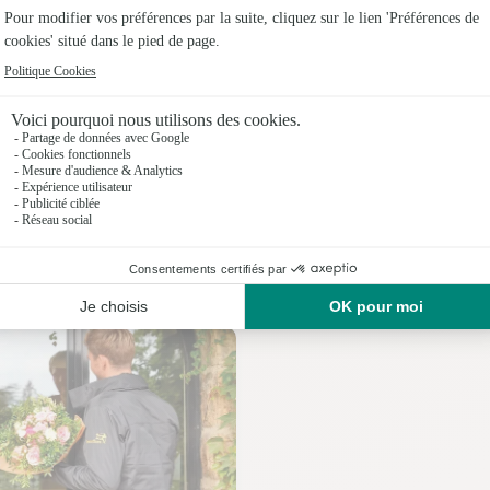
Fleuristes 
Fleuristes
Fleuristes
Fleuristes
Fleuristes
Fleuristes 
Nos fleuristes à Sermizelles
Fleuristes