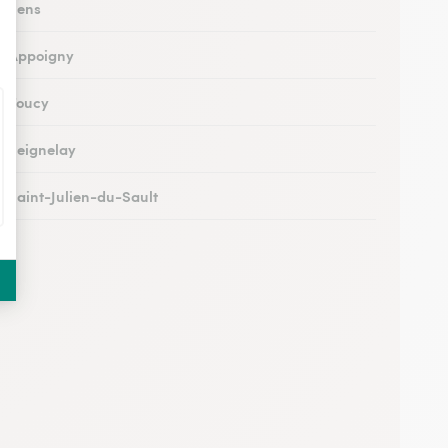
à Sens
 à Appoigny
 à Toucy
 à Seignelay
 à Saint-Julien-du-Sault
à Saint-Florentin
 à Monéteau