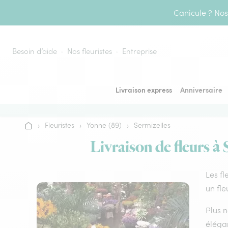
Aller au contenu
Canicule ? Nos 
Besoin d’aide
Nos fleuristes
Entreprise
Livraison express
Anniversaire
›
Fleuristes
›
Yonne (89)
›
Sermizelles
Accueil
Livraison de fleurs à 
Les fl
un fle
Plus n
élégan