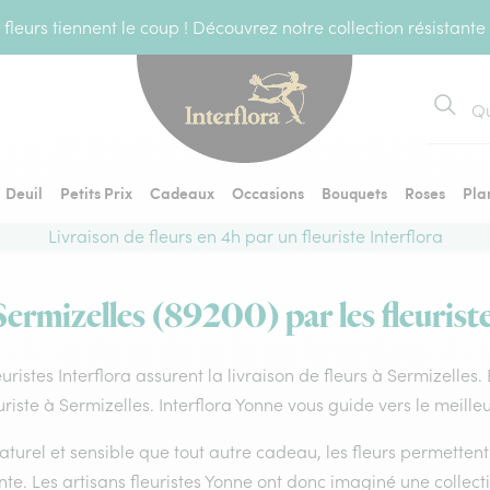
fleurs tiennent le coup ! Découvrez notre collection résistante
Recher
Deuil
Petits Prix
Cadeaux
Occasions
Bouquets
Roses
Pla
Livraison de fleurs en 4h par un fleuriste Interflora
Sermizelles (89200) par les fleurist
euristes Interflora assurent la livraison de fleurs à Sermizelles
uriste à Sermizelles. Interflora Yonne vous guide vers le meille
aturel et sensible que tout autre cadeau, les fleurs permette
te. Les artisans fleuristes Yonne ont donc imaginé une collecti