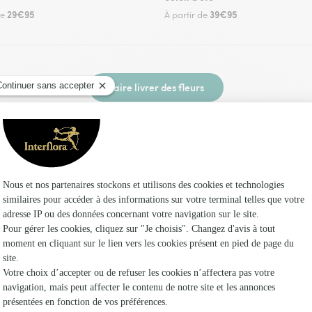
29€95
39€95
de
À partir de
Faire livrer des fleurs
un fleuriste Interflora à Sermizelles et dans ses
Les fl
Fleuristes
Fleuristes
Fleuristes 