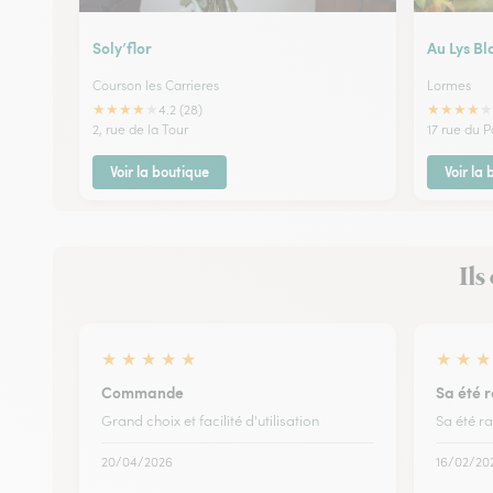
Soly’flor
Au Lys Bl
Courson les Carrieres
Lormes
★
★
★
★
★
★
★
★
★
★
4.2 (28)
2, rue de la Tour
17 rue du P
Voir la boutique
Voir la
Ils
★
★
★
★
★
★
★
★
Commande
Sa été r
Grand choix et facilité d'utilisation
Sa été ra
20/04/2026
16/02/20