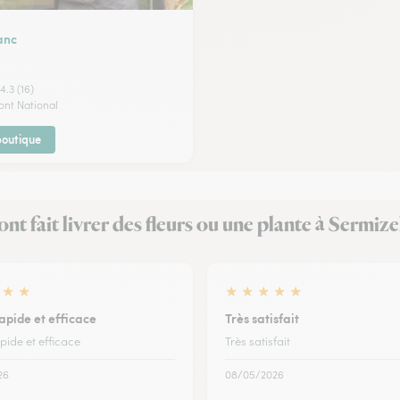
anc
4.3 (16)
ont National
 boutique
 ont fait livrer des fleurs ou une plante à Sermize
★
★
★
★
★
★
★
apide et efficace
Très satisfait
pide et efficace
Très satisfait
26
08/05/2026