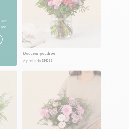
 une
rnée
Douceur poudrée
31€95
À partir de