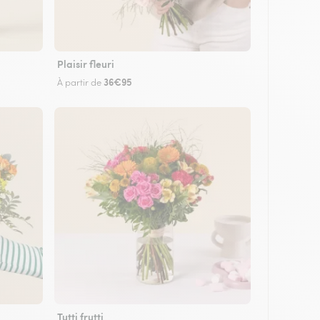
Plaisir fleuri
36€95
À partir de
Tutti frutti