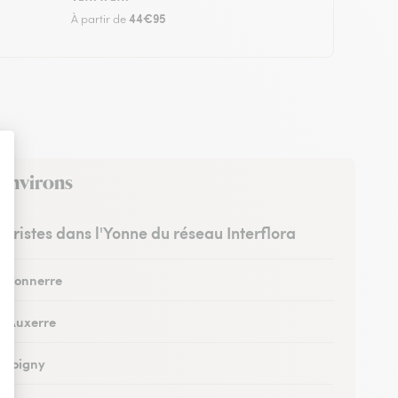
44€95
À partir de
 environs
euristes dans l'Yonne du réseau Interflora
 à Tonnerre
 à Auxerre
à Joigny