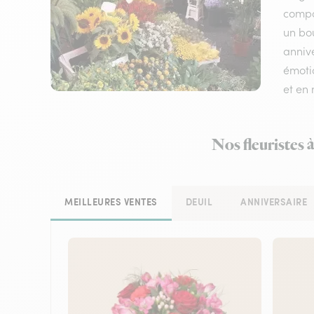
compos
un bo
annive
émotio
et en
Nos fleuristes 
MEILLEURES VENTES
DEUIL
ANNIVERSAIRE