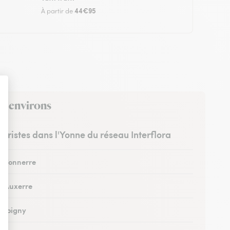
44€95
À partir de
es environs
euristes dans l'Yonne du réseau Interflora
 à Tonnerre
 à Auxerre
à Joigny