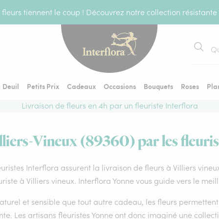
fleurs tiennent le coup ! Découvrez notre collection résistante
Recher
Deuil
Petits Prix
Cadeaux
Occasions
Bouquets
Roses
Pla
Livraison de fleurs en 4h par un fleuriste Interflora
lliers-Vineux (89360) par les fleuri
euristes Interflora assurent la livraison de fleurs à Villiers vin
uriste à Villiers vineux. Interflora Yonne vous guide vers le mei
aturel et sensible que tout autre cadeau, les fleurs permette
te. Les artisans fleuristes Yonne ont donc imaginé une collecti