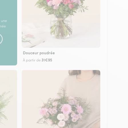
 une
rnée
Douceur poudrée
31€95
À partir de