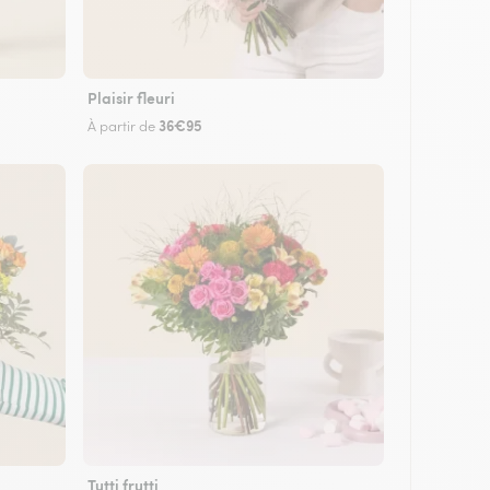
Plaisir fleuri
36€95
À partir de
Tutti frutti