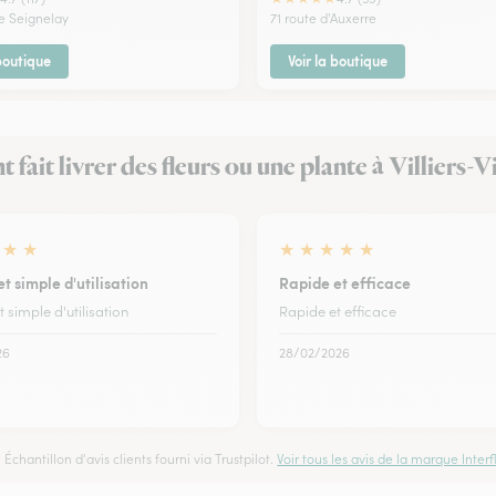
de Seignelay
71 route d'Auxerre
 boutique
Voir la boutique
nt fait livrer des fleurs ou une plante à Villiers-
★
★
★
★
★
★
★
t simple d'utilisation
Rapide et efficace
 simple d'utilisation
Rapide et efficace
26
28/02/2026
Échantillon d'avis clients fourni via Trustpilot.
Voir tous les avis de la marque Interfl