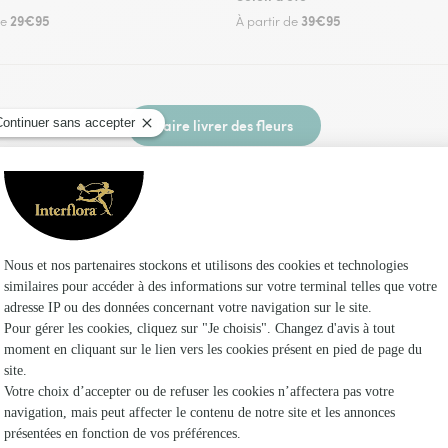
29€95
39€95
de
À partir de
Faire livrer des fleurs
 fleuriste Interflora à Villiers-Vineux et dans s
Les fl
Fleuristes
Fleuristes
Fleuristes 