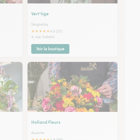
Vert’tige
Seignelay
★
★
★
★
★
4.9 (51)
4, rue Gatelot
Voir la boutique
Holland Fleurs
Auxerre
★
★
★
★
★
4.8 (99)