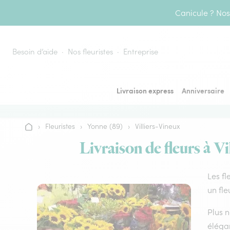
Aller au contenu
Canicule ? Nos 
Besoin d’aide
Nos fleuristes
Entreprise
Livraison express
Anniversaire
›
Fleuristes
›
Yonne (89)
›
Villiers-Vineux
Accueil
Livraison de fleurs à Vi
Les fl
un fle
Plus n
élégan