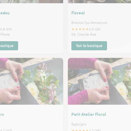
Hedou
Floreal
Brienon Sur Armancon
★
★
★
★
★
4.8 (49)
4.5 (32)
 Pierre
59, Grande Rue
 boutique
Voir la boutique
urs
Petit Atelier Floral
Appoigny
★
★
★
★
★
4.7 (117)
4.7 (39)