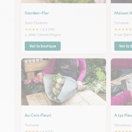
Garden-Flor
Maison 
Saint Florentin
Tonnerre
★
★
★
★
★
★
★
★
★
★
4.3 (118)
2, allée Gérard Magne
9 rue Saint
Voir la boutique
Voir la
Au Coin Fleuri
A Lys Fle
Tonnerre
Moneteau
★
★
★
★
★
★
★
★
★
★
4.2 (13)