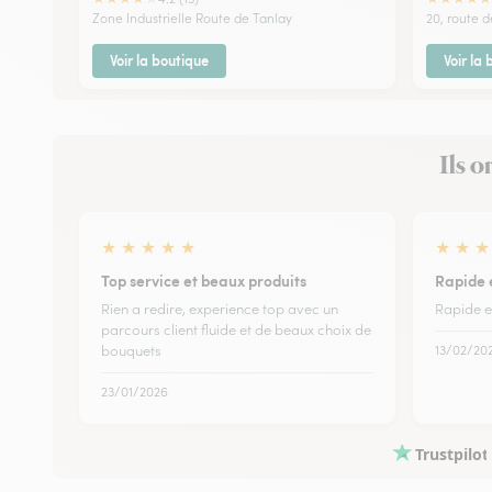
Zone Industrielle Route de Tanlay
20, route 
Voir la boutique
Voir la
Ils o
★
★
★
★
★
★
★
★
Top service et beaux produits
Rapide e
Rien a redire, experience top avec un
Rapide et
parcours client fluide et de beaux choix de
bouquets
13/02/20
23/01/2026
Trustpilot