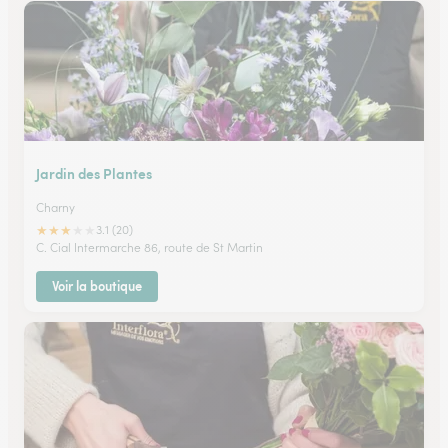
Jardin des Plantes
Charny
★
★
★
★
★
3.1 (20)
C. Cial Intermarche 86, route de St Martin
Voir la boutique