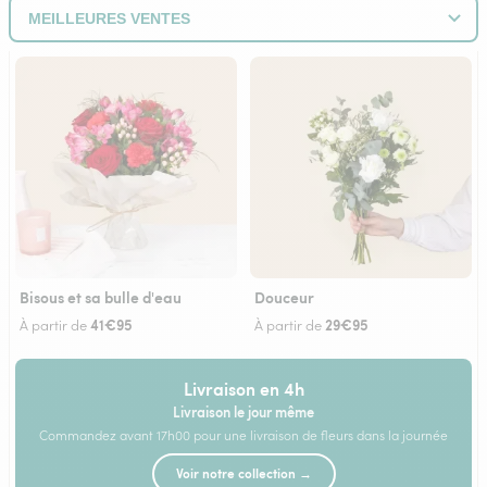
Bisous et sa bulle d'eau
Douceur
41€95
29€95
À partir de
À partir de
Livraison en 4h
Livraison le jour même
Commandez avant 17h00 pour une livraison de fleurs dans la journée
Voir notre collection →