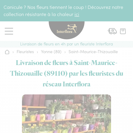
Aller au contenu
Canicule ? Nos fleurs tiennent le coup ! Découvrez notre
collection résistante à la chaleur
ici
Livraison de fleurs en 4h par un fleuriste Interflora
›
Fleuristes
›
Yonne (89)
›
Saint-Maurice-Thizouaille
Accueil
Livraison de fleurs à Saint-Maurice-
Thizouaille (89110) par les fleuristes du
réseau Interflora