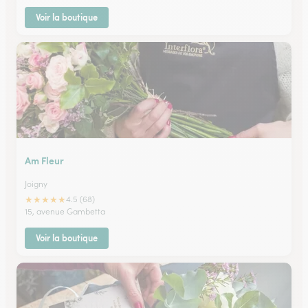
Voir la boutique
Am Fleur
Joigny
★
★
★
★
★
4.5 (68)
15, avenue Gambetta
Voir la boutique