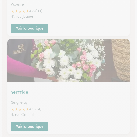
Auxerre
★
★
★
★
★
4.8 (99)
41, rue Joubert
Voir la boutique
Vert’tige
Seignelay
★
★
★
★
★
4.9 (51)
4, rue Gatelot
Voir la boutique