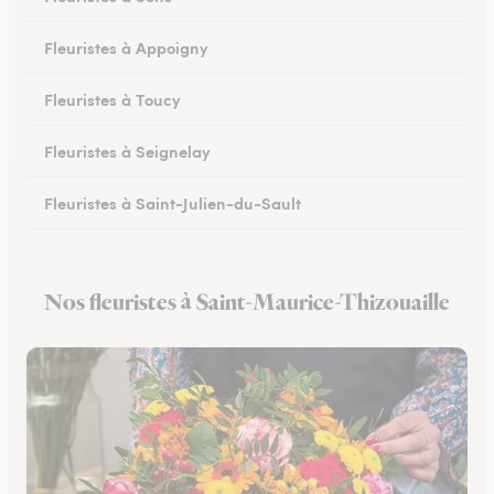
Fleuristes à Appoigny
Fleuristes à Toucy
Fleuristes à Seignelay
Fleuristes à Saint-Julien-du-Sault
Fleuristes à Saint-Florentin
Nos fleuristes à Saint-Maurice-Thizouaille
Fleuristes à Monéteau