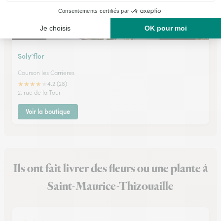
Soly’flor
Courson les Carrieres
★
★
★
★
★
4.2 (28)
2, rue de la Tour
Voir la boutique
Ils ont fait livrer des fleurs ou une plante à
Saint-Maurice-Thizouaille