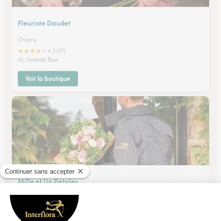
Fleuriste Daudet
Charny
★
★
★
★
★
4.2 (17)
41, Grande Rue
Voir la boutique
Mille et Un Petales
Saint Julien du Sault
★
★
★
★
★
4.9 (18)
24 rue de la Fontaine