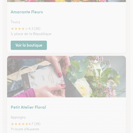
Amarante Fleurs
Toucy
★
★
★
★
★
4.3 (26)
3, place de la République
Voir la boutique
Petit Atelier Floral
Appoigny
★
★
★
★
★
4.7 (39)
71 route d'Auxerre