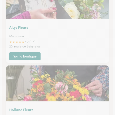
A Lys Fleurs
Moneteau
★
★
★
★
★
4.7 (117)
20, route de Seignelay
Voir la boutique
Holland Fleurs