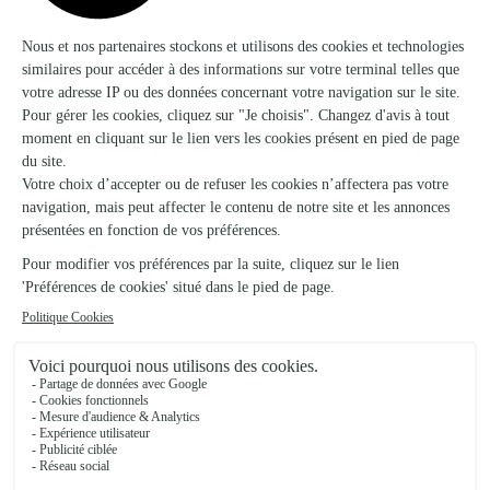
Voir la boutique
Floreal
Brienon Sur Armancon
★
★
★
★
★
4.5 (32)
59, Grande Rue
Voir la boutique