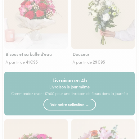
Bisous et sa bulle d'eau
Douceur
41€95
29€95
À partir de
À partir de
Livraison en 4h
Livraison le jour même
Commandez avant 17h00 pour une livraison de fleurs dans la journée
Voir notre collection →