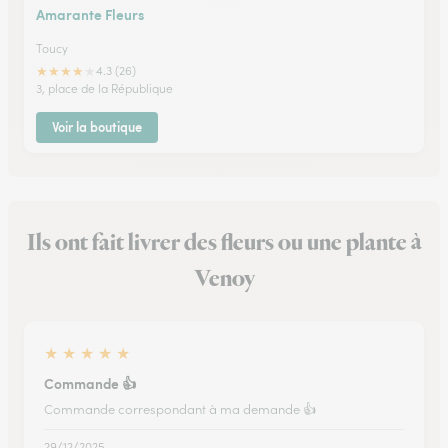
Amarante Fleurs
Toucy
★
★
★
★
★
4.3 (26)
3, place de la République
Voir la boutique
Ils ont fait livrer des fleurs ou une plante à
Venoy
★
★
★
★
★
Commande 👍
Commande correspondant à ma demande 👍
29/12/2025