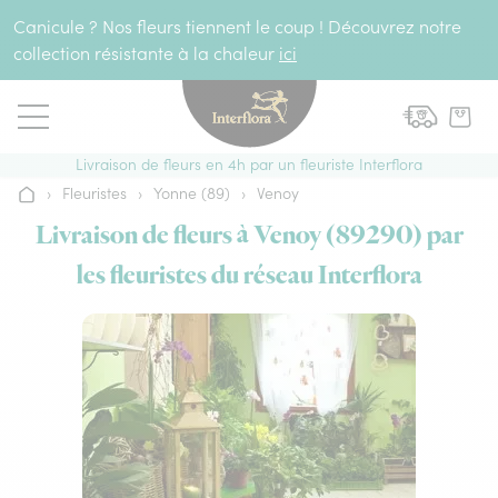
Aller au contenu
Canicule ? Nos fleurs tiennent le coup ! Découvrez notre
collection résistante à la chaleur
ici
Livraison de fleurs en 4h par un fleuriste Interflora
›
Fleuristes
›
Yonne (89)
›
Venoy
Accueil
Livraison de fleurs à Venoy (89290) par
les fleuristes du réseau Interflora