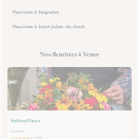
Fleuristes à Seignelay
Fleuristes à Saint-Julien-du-Sault
Fleuristes à Saint-Florentin
Nos fleuristes à Venoy
Fleuristes à Monéteau
Holland Fleurs
Auxerre
★
★
★
★
★
4.8 (99)