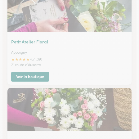
Petit Atelier Floral
Appoigny
★
★
★
★
★
4.7 (39)
71 route d'Auxerre
Voir la boutique