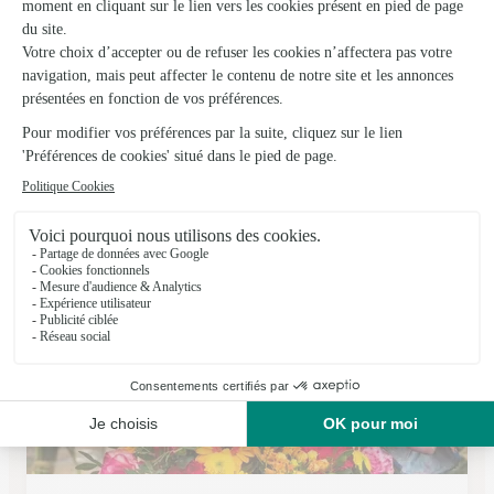
Au Coin Fleuri
Tonnerre
★
★
★
★
★
4.2 (13)
Zone Industrielle Route de Tanlay
Voir la boutique