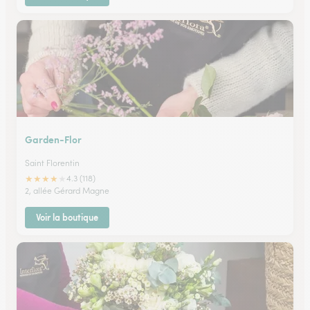
Garden-Flor
Saint Florentin
★
★
★
★
★
4.3 (118)
2, allée Gérard Magne
Voir la boutique