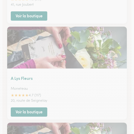
41, rue Joubert
Voir la boutique
A Lys Fleurs
Moneteau
★
★
★
★
★
4.7 (117)
20, route de Seignelay
Voir la boutique