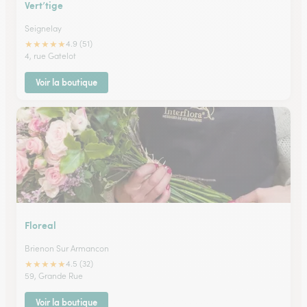
Vert’tige
Seignelay
★
★
★
★
★
4.9 (51)
4, rue Gatelot
Voir la boutique
Floreal
Brienon Sur Armancon
★
★
★
★
★
4.5 (32)
59, Grande Rue
Voir la boutique