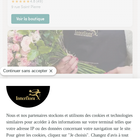
★
★
★
★
★
4.8 (49)
9 rue Saint Pierre
Voir la boutique
Am Fleur
Joigny
★
★
★
★
★
4.5 (68)
15, avenue Gambetta
Voir la boutique