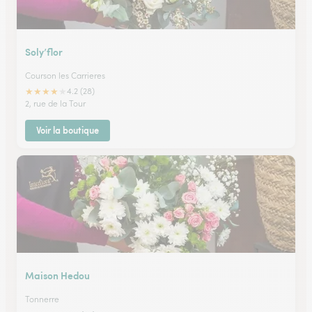
Soly’flor
Courson les Carrieres
★
★
★
★
★
4.2 (28)
2, rue de la Tour
Voir la boutique
Maison Hedou
Tonnerre