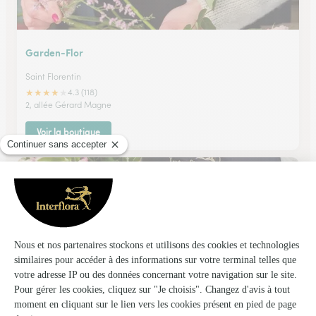
Garden-Flor
Saint Florentin
★
★
★
★
★
4.3 (118)
2, allée Gérard Magne
Voir la boutique
Floreal
Brienon Sur Armancon