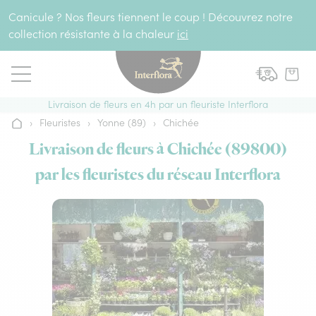
Aller au contenu
Canicule ? Nos fleurs tiennent le coup ! Découvrez notre
collection résistante à la chaleur
ici
Livraison de fleurs en 4h par un fleuriste Interflora
›
Fleuristes
›
Yonne (89)
›
Chichée
Accueil
Livraison de fleurs à Chichée (89800)
par les fleuristes du réseau Interflora