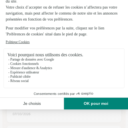
★
★
★
★
★
4.5 (32)
59, Grande Rue
Voir la boutique
Ils ont fait livrer des fleurs ou une plante à
Chichée
★
★
★
★
★
Au top
Au top Je recommande mille fois Les fleurs superbes Et le
livreur au top
07/03/2026