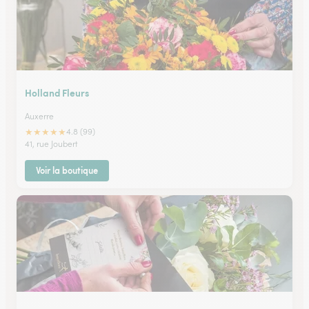
Holland Fleurs
Auxerre
★
★
★
★
★
4.8 (99)
41, rue Joubert
Voir la boutique