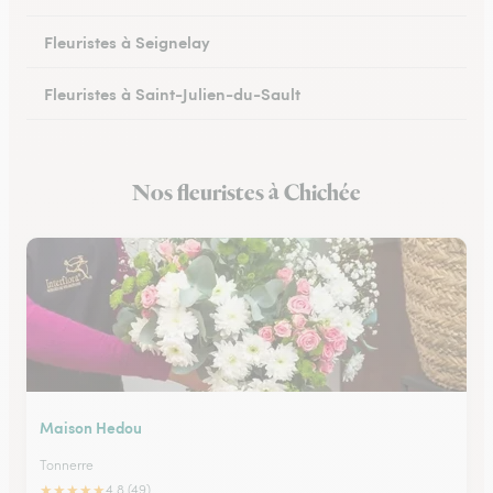
Fleuristes à Seignelay
Fleuristes à Saint-Julien-du-Sault
Fleuristes à Saint-Florentin
Nos fleuristes à Chichée
Fleuristes à Monéteau
Maison Hedou
Tonnerre
★
★
★
★
★
4.8 (49)