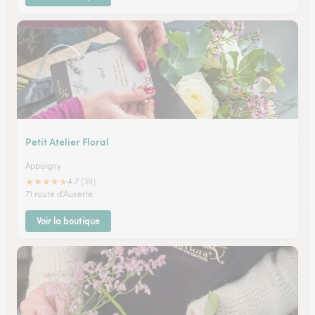
Petit Atelier Floral
Appoigny
★
★
★
★
★
4.7 (39)
71 route d'Auxerre
Voir la boutique