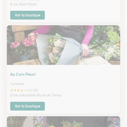
9 rue Saint Pierre
Voir la boutique
Au Coin Fleuri
Tonnerre
★
★
★
★
★
4.2 (13)
Zone Industrielle Route de Tanlay
Voir la boutique