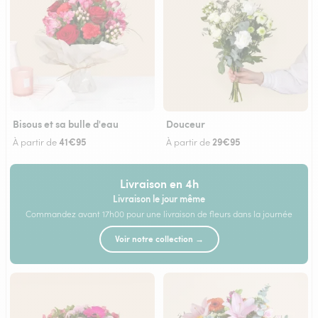
Bisous et sa bulle d'eau
Douceur
41€95
29€95
À partir de
À partir de
Livraison en 4h
Livraison le jour même
Commandez avant 17h00 pour une livraison de fleurs dans la journée
Voir notre collection →