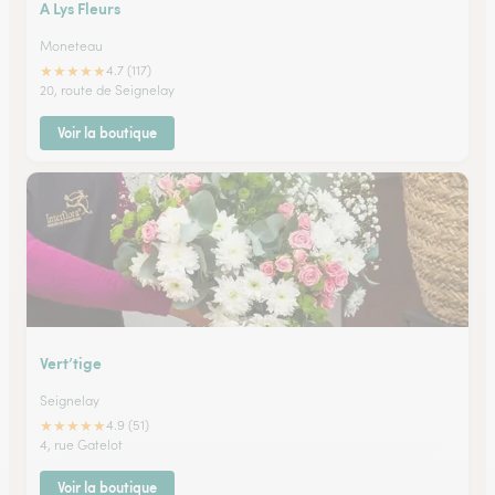
A Lys Fleurs
Moneteau
★
★
★
★
★
4.7 (117)
20, route de Seignelay
Voir la boutique
Vert’tige
Seignelay
★
★
★
★
★
4.9 (51)
4, rue Gatelot
Voir la boutique