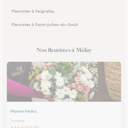
Fleuristes à Seignelay
Fleuristes à Saint-Julien-du-Sault
Fleuristes à Saint-Florentin
Nos fleuristes à Môlay
Fleuristes à Monéteau
Maison Hedou
Tonnerre
★
★
★
★
★
4.8 (49)