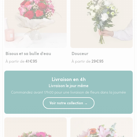
Bisous et sa bulle d'eau
Douceur
41€95
29€95
À partir de
À partir de
Livraison en 4h
Livraison le jour même
Commandez avant 17h00 pour une livraison de fleurs dans la journée
Voir notre collection →