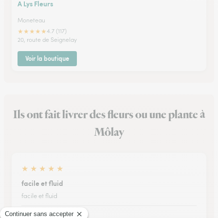
A Lys Fleurs
Moneteau
★
★
★
★
★
4.7 (117)
20, route de Seignelay
Voir la boutique
Ils ont fait livrer des fleurs ou une plante à
Môlay
★
★
★
★
★
facile et fluid
facile et fluid
17/07/2026