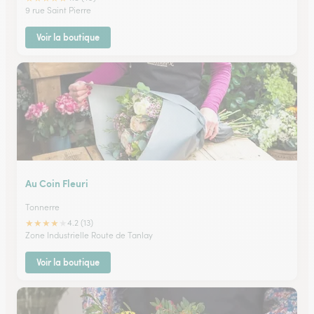
9 rue Saint Pierre
Voir la boutique
Au Coin Fleuri
Tonnerre
★
★
★
★
★
4.2 (13)
Zone Industrielle Route de Tanlay
Voir la boutique