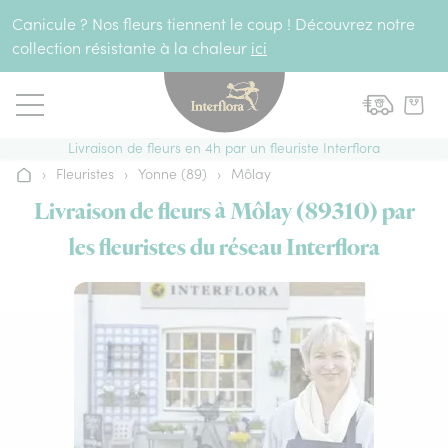
Aller au contenu
Canicule ? Nos fleurs tiennent le coup ! Découvrez notre
collection résistante à la chaleur
ici
Livraison de fleurs en 4h par un fleuriste Interflora
›
Fleuristes
›
Yonne (89)
›
Môlay
Accueil
Livraison de fleurs à Môlay (89310) par
les fleuristes du réseau Interflora