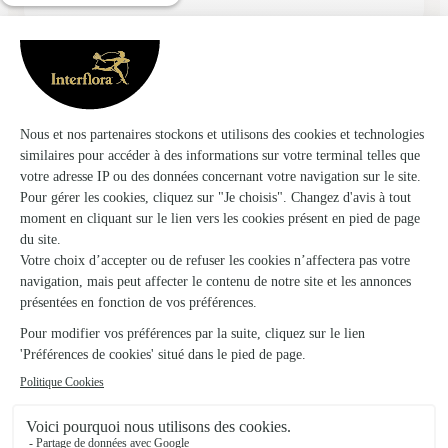
★
★
★
★
★
Beau bouquet qui correspond bien a la…
Beau bouquet qui correspond bien a la photo sur le site web.
19/01/2026
★
★
★
★
★
Un bouquet magnifique
Un bouquet magnifique
16/02/2026
★
★
★
★
★
Fleurs