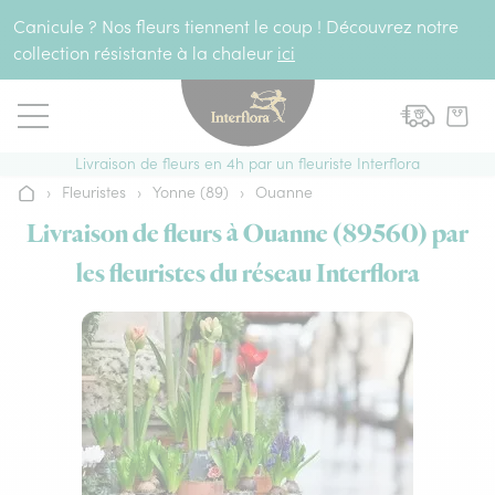
Aller au contenu
Canicule ? Nos fleurs tiennent le coup ! Découvrez notre
collection résistante à la chaleur
ici
Livraison de fleurs en 4h par un fleuriste Interflora
›
Fleuristes
›
Yonne (89)
›
Ouanne
Accueil
Livraison de fleurs à Ouanne (89560) par
les fleuristes du réseau Interflora