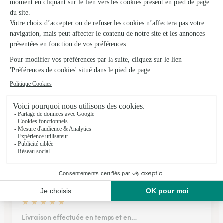
★
★
★
★
★
Dans le cadre d'un anniversaire la…
Dans le cadre d'un anniversaire la livraison a été impeccable
j'ai remarqué une petite faute d'orthographe sur le message
pas très grave.
14/02/2026
★
★
★
★
★
composition florale très jolie
composition florale très jolie, conforme au descriptif du site
et livrée dans les delais
04/07/2026
★
★
★
★
★
Livraison effectuée en temps et en…