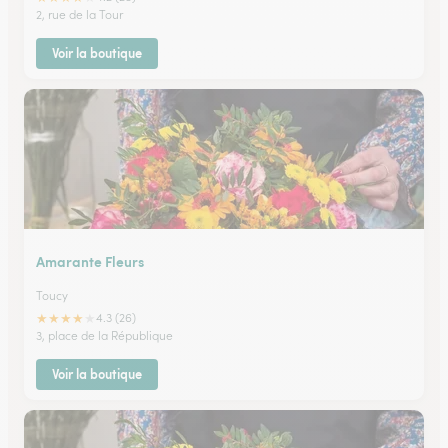
2, rue de la Tour
Voir la boutique
Amarante Fleurs
Toucy
★
★
★
★
★
4.3 (26)
3, place de la République
Voir la boutique