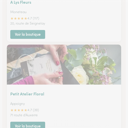
A Lys Fleurs
Moneteau
★
★
★
★
★
4.7 (117)
20, route de Seignelay
Voir la boutique
Petit Atelier Floral
Appoigny
★
★
★
★
★
4.7 (39)
71 route d'Auxerre
Voir la boutique