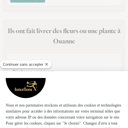
Ils ont fait livrer des fleurs ou une plante à
Ouanne
★
★
★
★
★
Très bonne expérience
Achat en ligne rapide et modification de la commande facile.
Quant à la livraison, super, commande bien emballée et
livreur très sympathique. Le seul petit hic serait la plage
horaire très très large (8h-20h), difficile d'être sûr que la
personne…
01/06/2026