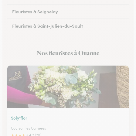
Fleuristes à Seignelay
Fleuristes à Saint-Julien-du-Sault
Fleuristes à Saint-Florentin
Nos fleuristes à Ouanne
Fleuristes à Monéteau
Soly’flor
Courson les Carrieres
★
★
★
★
★
4.2 (28)