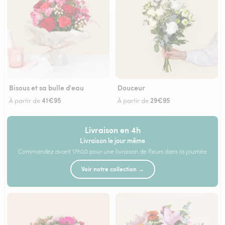
Bisous et sa bulle d'eau
Douceur
41€95
29€95
À partir de
À partir de
Livraison en 4h
Livraison le jour même
Commandez avant 17h00 pour une livraison de fleurs dans la journée
Voir notre collection →